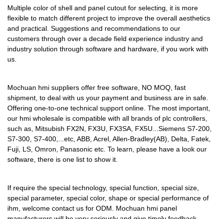
в отрасли.
индивидуальный двигатель с
MOCHUAN резюмирует
соответствии с вашими
Multiple color of shell and panel cutout for selecting, it is more
интеллектуального
логического контроллера ПЛК,
постоянными магнитами
flexible to match different project to improve the overall aesthetics
дефекты прошлых продуктов,
потребностями.Промышленная
встроенного HMI MOCHUAN с
стандартного и
изготовлен из сырья, которое
and practical. Suggestions and recommendations to our
и постоянно улучшает их.
панель tft lcd hmi can bus
высокой яркостью для
нестандартного
прошло строгие испытания,
customers through over a decade field experience industry and
Спецификации панели с
interface touch screen monitors
контроллера насоса ПЛК,
индивидуального двигателя с
industry solution through software and hardware, if you work with
проводимые
сенсорным экраном Ethernet
pc накопила много похвал от
металлического корпуса,
постоянными магнитами,
us.
профессиональным
MOCHUAN hmi с низким
клиентов, получила хорошие
широкотемпературной
обеспечивает стабильную, но
персоналом. Продукт сделан,
сертификатом стоимости 9,7-
отзывы от рынка и решила
резистивной панели HMI
мощную производительность.
чтобы иметь превосходные
Mochuan hmi suppliers offer free software, NO MOQ, fast
дюймового MC4097X могут
болевые точки клиентов.
можно настроить в
У него так много
shipment, to deal with us your payment and business are in safe.
преимущества. Кроме того,
быть настроены в
соответствии с вашими
преимуществ, которые были
Offering one-to-one technical support online. The most important,
его дизайн внешнего вида
соответствии с вашими
our hmi wholesale is compatible with all brands of plc controllers,
потребностями.дешевый
недавно и независимо
сильно подчеркивается,
such as, Mitsubish FX2N, FX3U, FX3SA, FX5U...Siemens S7-200,
потребностями.стральные ПК.
интеллектуальный
разработаны, создавая
потому что MOCHUAN может
S7-300, S7-400,...etc, ABB, Acrel, Allen-Bradley(AB), Delta, Fatek,
встроенный HMI высокой
множество преимуществ.
стать лидером отрасли.
Fuji, LS, Omron, Panasonic etc. To learn, please have a look our
яркости для контроллера
software, there is one list to show it.
насоса ПЛК имеет функции в
ряде повседневных функций.
If require the special technology, special function, special size,
Какими бы ни были
special parameter, special color, shape or special performance of
требования, вы можете найти
ihm, welcome contact us for ODM. Mochuan hmi panel
его в MOCHUAN. Приобрести
manufacturers will be very seriously and give timely feedback.