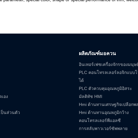
ผลิตภัณฑ์มอควน
อินเทอร์เฟซเครื่องจักรของมนุษ
PLC คอนโทรลเลอร์ลอจิกแบบ
ได้
PLC ตัวควบคุมอุณหภูมิอิสระ
ดเอง
มัลติทัช HMI
Hmi ต้านทานเศรษฐกิจเปลือกพ
็นส่วนตัว
Hmi ต้านทานอุณหภูมิกว้าง
คอนโทรลเลอร์พีแอลซี
การสลับพาวเวอร์ซัพพลาย