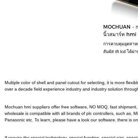
ของเรา ตัวควบคุมล
มอเตอร์แม่เหล็ก
มาตรฐานและไม่เป็
MOCHUAN - กา
การทดสอบอย่างเข้
นิ้วสมาร์ท hmi ห
สินค้าถูกทำให้มีข้อ
การออกแบบรูปลักษ
การควบคุมอุตสาหก
MOCHUAN อาจเป็น
สัมผัส tft lcd ได้
ตรวจสอบ QC มืออา
โดยซัพพลายเออร์วัต
กับเครื่องจักรของมน
โปรแกรมได้ของ pl
Multiple color of shell and panel cutout for selecting, it is more fl
over a decade field experience industry and industry solution throug
มาตรฐานและที่ไม่ไ
เสถียรและทรงพลัง 
และเป็นอิสระ ก่อ
Mochuan hmi suppliers offer free software, NO MOQ, fast shipment, t
wholesale is compatible with all brands of plc controllers, such as
Panasonic etc. To learn, please have a look our software, there is one
If require the special technology, special function, special size, s