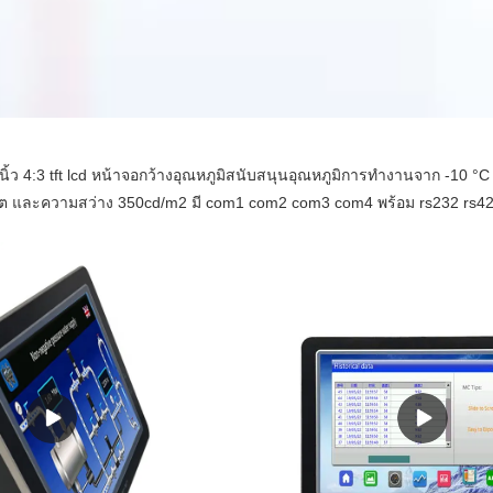
ิ้ว 4:3 tft lcd หน้าจอกว้างอุณหภูมิสนับสนุนอุณหภูมิการทำงานจาก -10 
ิต และความสว่าง 350cd/m2 มี com1 com2 com3 com4 พร้อม rs232 rs422, 