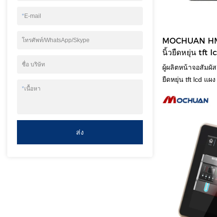
*
E-mail
MOCHUAN HMI ห
โทรศัพท์/WhatsApp/Skype
นิ้วยืดหยุ่น tf
ชื่อ บริษัท
ผู้ผลิตหน้าจอสัมผ
ยืดหยุ่น tft lcd แ
*
เนื้อหา
เทียบกับผลิตภัณฑ์ท
เปรียบที่โดดเด่นหา
ประสิทธิภาพ คุณ
กับชื่อเสียงที่ด
ส่ง
ของผลิตภัณฑ์ที่ผ่
ข้อมูลจำเพาะของผ
HMI จีน 9.7 นิ้วย
9.7 นิ้วสามารถป
ความสามารถในการ
สัมผัส tft lcd แบบ
คุณสมบัติของมัน อ