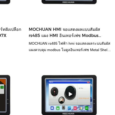
ร์ทฝังเปลือก
MOCHUAN HMI จอแสดงผลแบบสัมผัส
97X
rs485 แผง HMI อินเทอร์เฟซ Modbus
MC4097X
MOCHUAN rs485 ไฟฟ้า hmi จอแสดงผลระบบสัมผัส
แผงควบคุม modbus โมดูลอินเทอร์เฟซ Metal Shell
Wide MC4097X เมื่อเปรียบเทียบกับผลิตภัณฑ์ที่
คล้ายคลึงกันในตลาด มีข้อได้เปรียบที่โดดเด่นอย่าง
ไม่มีใครเทียบได้ในแง่ของประสิทธิภาพ คุณภาพ
ลักษณะที่ปรากฏ ฯลฯ และมีชื่อเสียงที่ดีใน
ตลาดMOCHUAN สรุปข้อบกพร่องของผลิตภัณฑ์ที่
ผ่านมาและปรับปรุงอย่างต่อเนื่อง ข้อมูลจำเพาะของ
MOCHUAN rs485 electric hmi display แผงสัมผัสตัว
ดำเนินการ modbus โมดูลอินเทอร์เฟซ Metal Shell
Wide MC4097X สามารถปรับแต่งได้ตามความ
ต้องการของคุณrs485 ไฟฟ้า hmi แสดงแผงสัมผัสตัว