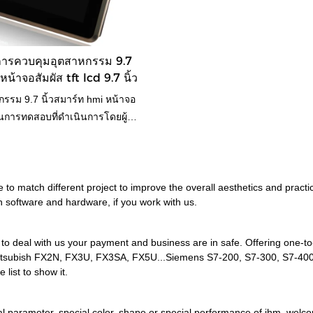
อจิกที่ตั้งโปรแกรมได้ของ plc
MOCHUAN hmi ใบรับรองต้นทุนต่ำ c
ถาวรแบบกำหนดเองทั้งแบบ
MC4097X ขนาด 9.7 นิ้วสามารถปรับ
นมาตรฐานทำจากวัตถุดิบที่ผ่าน
ความต้องการของคุณพีซีแบบทดลอง
รควบคุมอุตสาหกรรม 9.7
มงวดโดยเจ้าหน้าที่มืออาชีพ
น้าจอสัมผัส tft lcd 9.7 นิ้ว
ได้เปรียบที่เหนือกว่า นอกจากนี้
ณ์ยังเน้นย้ำอย่างมาก เพราะ
รรม 9.7 นิ้วสมาร์ท hmi หน้าจอ
ผู้นำเทรนด์อุตสาหกรรม
ผ่านการทดสอบที่ดำเนินการโดยผู้
ชีพของเรา การใช้วัสดุที่นำเสนอ
ถุดิบที่เชื่อถือได้ ส่วนต่อประสาน
ุษย์ hmi ตัวควบคุมลอจิกที่ตั้ง
c มอเตอร์แม่เหล็กถาวรแบบ
exible to match different project to improve the overall aesthetics and p
h software and hardware, if you work with us.
ด้มาตรฐานนั้นมีประสิทธิภาพที่
มีข้อดีมากมายที่พัฒนาขึ้นใหม่
ให้เกิดประโยชน์มากมาย
o deal with us your payment and business are in safe. Offering one-to
, Mitsubish FX2N, FX3U, FX3SA, FX5U...Siemens S7-200, S7-300, S7-400,..
 list to show it.
pecial parameter, special color, shape or special performance of ihm, w