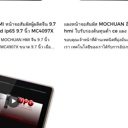
น้าจอสัมผัสผู้ผลิตจีน 9.7
แผงหน้าจอสัมผัส MOCHUAN อีเ
t lcd ip65 9.7 นิ้ว MC4097X
hmi ใบรับรองต้นทุนต่ำ ce แ
ขนาด 9.7 นิ้วราคาถูก
ัส MOCHUAN HMI จีน 9.7 นิ้ว
ขอบคุณเจ้าหน้าที่ด้านเทคนิคที่มุ่งม
ผง MC4907X ขนาด 9.7 นิ้ว เมื่อ
เรา เทคโนโลยีของเราได้รับการอัปเก
ี่คล้ายคลึงกันในตลาด มีข้อได้
แรงงานและค่าใช้จ่ายมากขึ้น ช่วงข
ที่เปรียบมิได้ในแง่ของ
ได้รับการขยายออกไปมาก ในปัจจุบันม
ภาพ ลักษณะ ฯลฯ และเพลิดเพลิน
แพร่หลายในด้านอินเทอร์เฟซของเครื่
ีในตลาดMOCHUAN สรุปข้อบกพร่อง
มนุษย์&อินทุแผงหน้าจอสัมผัสอีเธอร
านมาและปรับปรุงอย่างต่อเนื่อง
hmi ใบรับรองต้นทุนต่ำ ce ราคาถู
ู้ผลิตหน้าจอสัมผัส MOCHUAN
9.7 นิ้ว เมื่อเทียบกับผลิตภัณฑ์ที่คล้
ืดหยุ่น tft lcd แผง MC4907X ขนาด
มีข้อได้เปรียบที่โดดเด่นอย่างหาที่เปร
รับแต่งตามความต้องการของคุณ
ประสิทธิภาพ คุณภาพ ลักษณะที่ปรากฏ
แข่งขันหลักของผู้ผลิตหน้าจอ
เสียงที่ดีในตลาด MOCHUAN สรุป ข้
ยืดหยุ่นขนาด 9.7 นิ้วของจีนคือ
ผลิตภัณฑ์ที่ผ่านมาและปรับปรุงให้ดีขึ้
ินเทอร์เฟซเครื่องจักรมนุษย์ hmi
ข้อมูลจำเพาะของแผงหน้าจอสัมผัสอีเ