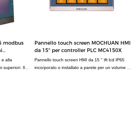
5 modbus
Pannello touch screen MOCHUAN HMI
i
da 15'' per controller PLC MC4150X
 15 pollici
 e alla
Pannello touch screen HMI da 15 '' tft lcd IP65
 superiori. Il
incorporato o installato a parete per un volume di
zionale qualità
vendite elevato di controller plc può aiutare le
aziende ad aprire nuovi mercati e stabilire e
consolidare barriere ecologiche, in modo che le
aziende possano mantenere una forte
competitività per lungo tempo. Inoltre, il il prodotto
presenta una combinazione di innovazioni
rivoluzionarie. La tecnologia viene applicata per
soddisfare al meglio la domanda del mercato.