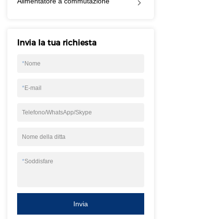
Alimentatore a commutazione
possono essere pe
proprie esigenze.I
lcd con display tf
Invia la tua richiesta
modbus ha funzio
quotidiane. Qualun
*
Nome
trovarlo su MOCHU
in vendita in dive
*
E-mail
caratteristiche.
Telefono/WhatsApp/Skype
Nome della ditta
*
Soddisfare
Invia