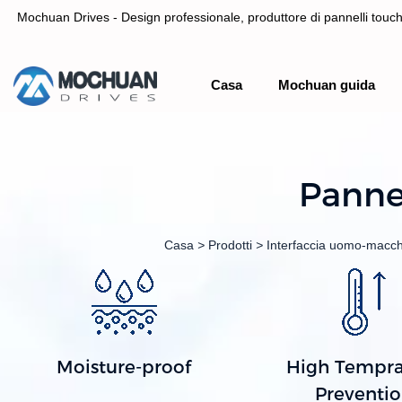
Mochuan Drives - Design professionale, produttore di pannelli touch 
Casa
Mochuan guida
Design professionale, pannello touch screen HMI del produttore& C
Panne
Casa
>
Prodotti
>
Interfaccia uomo-macc
Moisture-proof
High Tempra
Preventi