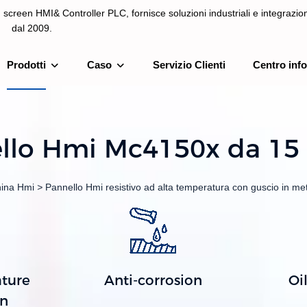
screen HMI& Controller PLC, fornisce soluzioni industriali e integrazion
dal 2009.
Prodotti
Caso
Servizio Clienti
Centro inf
ontroller PLC, fornisce soluzioni industriali e integrazione di sistemi 
llo Hmi Mc4150x da 15 p
hina Hmi
>
Pannello Hmi resistivo ad alta temperatura con guscio in met
ture
Anti-corrosion
Oi
on