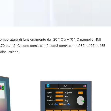
temperatura di funzionamento da -20 ° C a +70 ° C pannello HMI
à di 370 cd/m2. Ci sono com1 com2 com3 com4 con rs232 rs422, rs485
discussione.