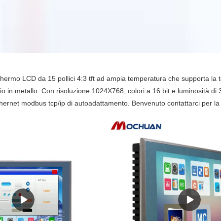
rmo LCD da 15 pollici 4:3 tft ad ampia temperatura che supporta la 
cio in metallo. Con risoluzione 1024X768, colori a 16 bit e luminosit
rnet modbus tcp/ip di autoadattamento. Benvenuto contattarci per la 