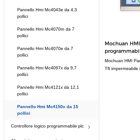
Pannello Hmi Mc4043e da 4,3
pollici
Pannello Hmi Mc4070m da 7
pollici
Mochuan HMI 
Pannello Hmi Mc4070e da 7
programmabil
pollici
modbus ether
Mochuan HMI Pan
pollici
Pannello Hmi Mc4097x da 9,7
Tft impermeabile
pollici
Display Lcd 15 po
simili sul mercato
Pannello Hmi Mc4121x da 12,1
incomparabili in te
pollici
aspetto, ecc. e g
Pannello Hmi Mc4150x da 15
mercato .MOCHUAN 
pollici
passati e li migli
di Mochuan HMI 
Controllore logico programmabile plc
programmabile Tf
ethernet HMI Dis