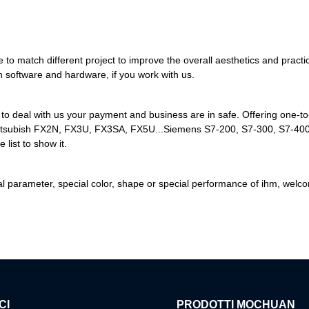
exible to match different project to improve the overall aesthetics and p
h software and hardware, if you work with us.
o deal with us your payment and business are in safe. Offering one-to
, Mitsubish FX2N, FX3U, FX3SA, FX5U...Siemens S7-200, S7-300, S7-400,..
 list to show it.
pecial parameter, special color, shape or special performance of ihm, w
CI
PRODOTTI MOCHUAN