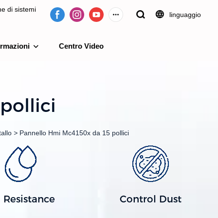
e di sistemi
linguaggio
ormazioni
Centro Video
dal 2009.
ollici
allo
>
Pannello Hmi Mc4150x da 15 pollici
l Resistance
Control Dust