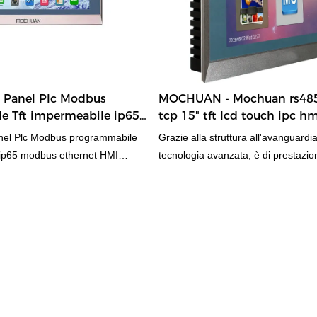
Panel Plc Modbus
MOCHUAN - Mochuan rs48
e Tft impermeabile ip65
tcp 15" tft lcd touch ipc hm
net HMI Display Lcd 15
interfaccia macchina umana
el Plc Modbus programmabile
Grazie alla struttura all'avanguardia
 ip65 modbus ethernet HMI
tecnologia avanzata, è di prestazioni
llici MC4150X rispetto a prodotti
materiale finst contribuisce all'ecce
, presenta vantaggi eccezionali
di questo prodotto.
rmini di prestazioni, qualità,
ode di una buona reputazione nel
riassume i difetti dei prodotti
ora continuamente. Le specifiche
Panel Plc Modbus
t waterproof ip65 modbus
play Lcd 15 Inch MC4150X