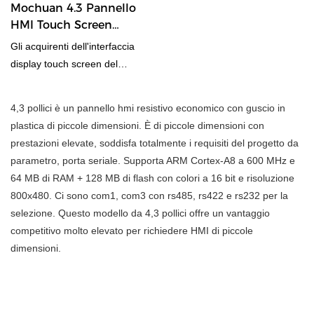
Mochuan 4.3 Pannello
HMI Touch Screen
Modulo Tft a colori
Gli acquirenti dell'interfaccia
Interfaccia Rtu Tcp/ip
display touch screen del
controller di temperatura da 4,3
hmi del modulo TFT a colori
4,3 pollici è un pannello hmi resistivo economico con guscio in
possono ora raggiungere il
plastica di piccole dimensioni. È di piccole dimensioni con
produttore, fornitore,
prestazioni elevate, soddisfa totalmente i requisiti del progetto da
esportatore e importatore più
parametro, porta seriale. Supporta ARM Cortex-A8 a 600 MHz e
affidabile e affidabile in tutto il
64 MB di RAM + 128 MB di flash con colori a 16 bit e risoluzione
mondo con un semplice clic di
800x480. Ci sono com1, com3 con rs485, rs422 e rs232 per la
un pulsante. MOCHUAN ha
selezione. Questo modello da 4,3 pollici offre un vantaggio
creato il percorso più semplice
competitivo molto elevato per richiedere HMI di piccole
per tutti gli acquirenti per
dimensioni.
raggiungere il produttore,
fornitore, esportatore e
importatore di interfacce
uomo macchina&PC industriali