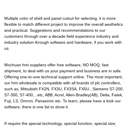
e un modo perfetto per
produttori, fornitori, esportatori
Multiple color of shell and panel cutout for selecting, it is more
e importatori di raggiungere i
flexible to match different project to improve the overall aesthetics
propri clienti. Gli acquirenti
and practical. Suggestions and recommendations to our
possono ora visualizzare un
customers through over a decade field experience industry and
elenco di produttori, fornitori,
industry solution through software and hardware, if you work with
esportatori e importatori di fogli
us.
di grafite che offrono i migliori
prezzi sui loro prodotti ai propri
Mochuan hmi suppliers offer free software, NO MOQ, fast
clienti in qualsiasi parte del
shipment, to deal with us your payment and business are in safe.
mondo. Ti aiutiamo a ottenere
Offering one-to-one technical support online. The most important,
our hmi wholesale is compatible with all brands of plc controllers,
tutto ciò di cui hai bisogno da
such as, Mitsubish FX2N, FX3U, FX3SA, FX5U...Siemens S7-200,
una fonte affidabile.
S7-300, S7-400,...etc, ABB, Acrel, Allen-Bradley(AB), Delta, Fatek,
Fuji, LS, Omron, Panasonic etc. To learn, please have a look our
software, there is one list to show it.
If require the special technology, special function, special size,