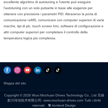
eccellente algoritmo di autotuning e l'utente può eseguire
controllo indipendente dalla
l'autotuning con un solo pulsante in base alle esigenze per
temperatura a 4 canali possono
ottenere con precisione i parametri PID. Attraverso la porta di
essere personalizzate in base
comunicazione rs485, comunicare con computer superiori di varie
alle vostre esigenze.
marche, tipi di plc, touch screen hmi, software di configurazione e
altri computer superiori per completare il controllo della
temperatura logica più complessa.
Mappa del sito
Copyright © 2026 Wuxi Mochuan Drives Technology Co., Ltd 无锡
默川传动技术有限公司- www.mochuan-drives.com Tutti i diritti
riservati.
Design