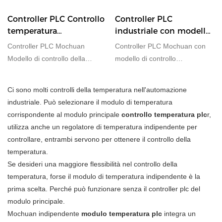
Controller PLC Controllo
Controller PLC
temperatura
industriale con modello
indipendente a 6 canali
di controllo della
Controller PLC Mochuan
Controller PLC Mochuan con
Modello RS485
temperatura a 4 canali
Modello di controllo della
modello di controllo
temperatura a 6 canali con
indipendente dalla temperatura
uscita NPN, per comunicare
a 4 canali rispetto a prodotti
Ci sono molti controlli della temperatura nell'automazione
con tutti i dispositivi che
simili sul mercato, presenta
industriale. Può selezionare il modulo di temperatura
supportano Modbus RTU
vantaggi eccezionali
corrispondente al modulo principale
controllo temperatura plc
r,
RS485.
incomparabili in termini di
utilizza anche un regolatore di temperatura indipendente per
prestazioni, qualità, aspetto,
controllare, entrambi servono per ottenere il controllo della
ecc. e gode di una buona
temperatura.
reputazione sul
Se desideri una maggiore flessibilità nel controllo della
mercato.MOCHUAN riassume i
temperatura, forse il modulo di temperatura indipendente è la
difetti del passato prodotti e li
prima scelta. Perché può funzionare senza il controller plc del
migliora continuamente. Le
modulo principale.
specifiche del controller PLC
Mochuan indipendente
modulo temperatura plc
integra un
Mochuan con modello di