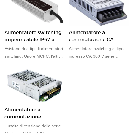
400 W per la selezione.
Alimentatore switching
Alimentatore a
impermeabile IP67 a
commutazione CA
tensione costante a
Ingresso 380 V. Tipo di
Esistono due tipi di alimentatori
Alimentatore switching di tipo
corrente costante
funzione Alimentatore
switching. Uno è MCFC, l'altro
ingresso CA 380 V serie
è la serie MCFS, con 60W
Mochuan MCPH con uscita da
100W 120W 150W 200W 320W
24 W, 100 W, 350 W per la
350W 400W e 600W
selezione. Offrendo 36 mesi di
IP67 Modalità corrente
garanzia.
costante + alimentatore
switching impermeabile con
uscita in modalità tensione
Alimentatore a
costante per la selezione. Il
commutazione
PFC integrato è opzionale.
Alimentatore in
L'uscita di tensione della serie
modalità commutazione