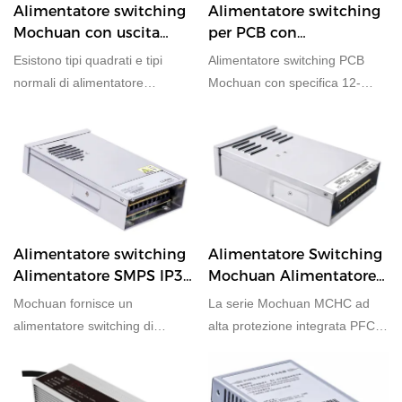
Alimentatore switching
Alimentatore switching
Mochuan con uscita
per PCB con
segnale DC OK integrata
alimentatori PCB da 12
Esistono tipi quadrati e tipi
Alimentatore switching PCB
W, 24 W e 65 W
normali di alimentatore
Mochuan con specifica 12-
switching a rilevamento remoto
65W.
con 350 W 600 W per la
selezione
Alimentatore switching
Alimentatore Switching
Alimentatore SMPS IP34
Mochuan Alimentatore
resistente alla pioggia
PFC ad alta protezione
Mochuan fornisce un
La serie Mochuan MCHC ad
con 350 W e 400 W
da 400 W
alimentatore switching di
alta protezione integrata PFC
design IP34 resistente alla
semi-incollato IP34
pioggia da 350 W e 400 W.
alimentatore switching con
design antipioggia supporta