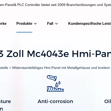
en-Panel& PLC Controller bietet seit 2009 Branchenlösungen und Syst
erke
Produkte
Fall
Kundenspezifische Leis
& PLC Controller bietet seit 2009 Branchenlösungen und Systemintegra
,3 Zoll Mc4043e Hmi-Pan
telle
>
Widerstandsfähiges Hmi-Panel mit Metallgehäuse und breitem
ture
Anti-corrosion
Oi
on