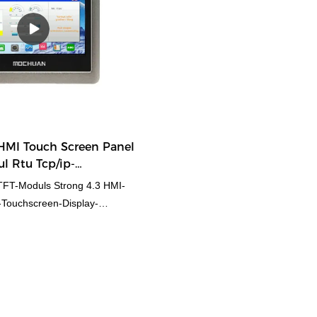
HMI Touch Screen Panel
l Rtu Tcp/ip-
TFT-Moduls Strong 4.3 HMI-
-Touchscreen-Display-
en jetzt mit nur einem Klick den
sten und zuverlässigsten
ranten, Exporteur und Importeur
elt erreichen. MOCHUAN hat
eg für alle Käufer geschaffen,
, Lieferanten, Exporteur und