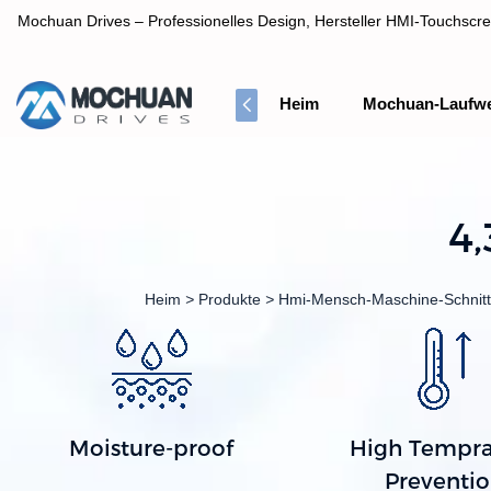
Mochuan Drives – Professionelles Design, Hersteller HMI-Touchscre
Heim
Mochuan-Laufw
Professionelles Design, Hersteller HMI-Touchscreen-Panel
4
Heim
>
Produkte
>
Hmi-Mensch-Maschine-Schnitts
Moisture-proof
High Tempra
Preventi