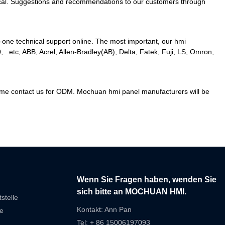
ractical. Suggestions and recommendations to our customers through
-one technical support online. The most important, our hmi
.etc, ABB, Acrel, Allen-Bradley(AB), Delta, Fatek, Fuji, LS, Omron,
elcome contact us for ODM. Mochuan hmi panel manufacturers will be
Wenn Sie Fragen haben, wenden Sie
sich bitte an MOCHUAN HMI.
stelle
Kontakt: Ann Pan
e
Tel: + 86 15006197093