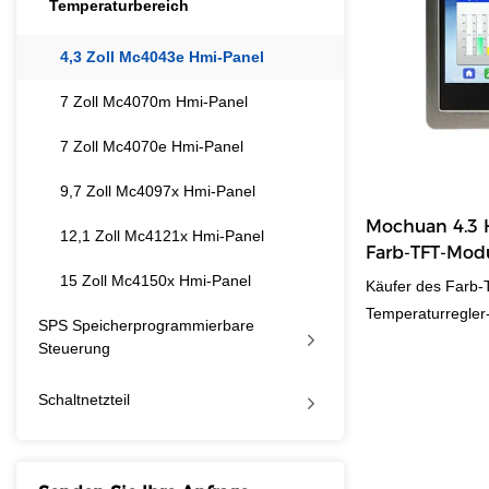
Temperaturbereich
4,3 Zoll Mc4043e Hmi-Panel
7 Zoll Mc4070m Hmi-Panel
7 Zoll Mc4070e Hmi-Panel
9,7 Zoll Mc4097x Hmi-Panel
Mochuan 4.3 
12,1 Zoll Mc4121x Hmi-Panel
Farb-TFT-Modu
Schnittstelle
15 Zoll Mc4150x Hmi-Panel
Käufer des Farb-
Temperaturregler
SPS Speicherprogrammierbare
Schnittstelle könn
Steuerung
vertrauenswürdig
Hersteller, Liefe
Schaltnetzteil
auf der ganzen W
den einfachsten W
um zum Hersteller