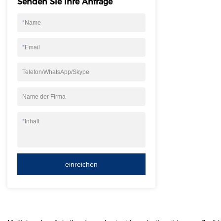
Senden Sie Ihre Anfrage
Importeur von Me
gelangen&Industr
*
Name
Möglichkeit für He
und Importeure, i
*
Email
können jetzt eine 
Lieferanten, Exp
Telefon/WhatsApp/Skype
Graphitplatten se
die besten Preise
Name der Firma
machen es Ihnen l
aus einer zuverl
*
Inhalt
einreichen