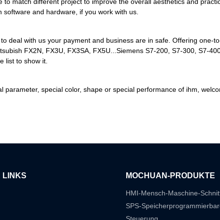
exible to match different project to improve the overall aesthetics and p
h software and hardware, if you work with us.
o deal with us your payment and business are in safe. Offering one-to
, Mitsubish FX2N, FX3U, FX3SA, FX5U...Siemens S7-200, S7-300, S7-400,..
 list to show it.
pecial parameter, special color, shape or special performance of ihm, w
 LINKS
MOCHUAN-PRODUKTE
HMI-Mensch-Maschine-Schnitt
SPS-Speicherprogrammierbar
Steuerung