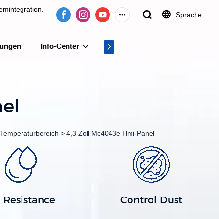
emintegration.
Sprache
tungen
Info-Center
Videocenter
tion.
el
 Temperaturbereich
>
4,3 Zoll Mc4043e Hmi-Panel
l Resistance
Control Dust