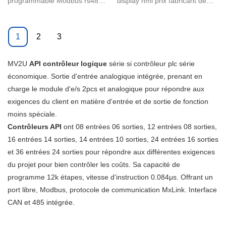
programmable Modbus rs485
display hmi prix fabricant de
16/14
logiciels 16/14
de haute qualité rs232 dc relais
programmation de logiciels
plc module d'e/s nécessite une
sélectionné des matériaux de
1
2
3
nouvelle technologie
haute qualité, utilisant une
sophistiquée. Nos techniciens
technologie de fabrication
MV2U
ont optimisé avec succès les
API
contrôleur logique
série si contrôleur plc série
avancée et un savoir-faire de
économique. Sortie d'entrée analogique intégrée, prenant en
technologies et les ont
traitement exquis, des
charge le module d'e/s 2pcs et analogique pour répondre aux
appliquées au processus de
performances fiables, de haute
exigences du client en matière d'entrée et de sortie de fonction
fabrication, économisant ainsi
qualité, une excellente qualité,
moins spéciale.
du temps et de l'argent. Il a fait
jouissent d'une bonne
Contrôleurs API
ses preuves dans le(s)
ont 08 entrées 06 sorties, 12 entrées 08 sorties,
réputation et d'une popularité
16 entrées 14 sorties, 14 entrées 10 sorties, 24 entrées 16 sorties
domaine(s) des relais.
dans l'industrie. De plus, le
et 36 entrées 24 sorties pour répondre aux différentes exigences
produit personnalisé est
du projet pour bien contrôler les coûts. Sa capacité de
également offert pour répondre
programme 12k étapes, vitesse d'instruction 0.084μs. Offrant un
aux exigences spécifiques des
port libre, Modbus, protocole de communication MxLink. Interface
clients.
CAN et 485 intégrée.