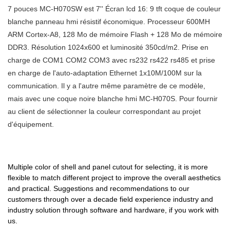
sélectionné des matériaux de
7 pouces MC-H070SW est 7'' Écran lcd 16: 9 tft coque de couleur
pouces
de commande MOCHUAN hmi
Mochuan tft lcd ethernet rtu
haute qualité, utilisant une
blanche panneau hmi résistif économique. Processeur 600MH
dc24v tft 1024x600 ethernet
tcp/ip 1024x600 7'' MC-
technologie de fabrication
ARM Cortex-A8, 128 Mo de mémoire Flash + 128 Mo de mémoire
rs485 modbus 7 '' MC-H070SW
H070SW peuvent être
avancée et un savoir-faire de
DDR3. Résolution 1024x600 et luminosité 350cd/m2. Prise en
pour contrôleur plc peuvent
personnalisées en fonction de
traitement exquis, des
charge de COM1 COM2 COM3 avec rs232 rs422 rs485 et prise
être personnalisées en fonction
vos besoins. L'utilisation de
performances fiables, une
en charge de l'auto-adaptation Ethernet 1x10M/100M sur la
de vos besoins.boîtier industriel
technologies hautement
haute qualité, une excellente
communication. Il y a l'autre même paramètre de ce modèle,
ip65 7 pouces lcd inwall dc24v
avancées contribue à la
qualité, jouissent d'une bonne
mais avec une coque noire blanche hmi MC-H070S. Pour fournir
pas cher hmi pour plc par
fabrication sûre et efficace du
réputation et d'une popularité
au client de sélectionner la couleur correspondant au projet
rapport à des produits
produit. À l'heure actuelle, l'hmi
dans l'industrie. mc-h070sw est
d'équipement.
similaires sur le marché, il
à écran tactile industriel
une IHM de couleur blanche
présente des avantages
programmable résistif à 4 fils
avec Ethernet tcp avec une
exceptionnels incomparables
de 7 pouces peut être
résolution de 1024x600 et un
en termes de performances, de
largement vu dans le ou les
Multiple color of shell and panel cutout for selecting, it is more
processeur cortex-A8 de 600
qualité, d'apparence, etc., et
domaines d'application des
flexible to match different project to improve the overall aesthetics
MHz. Si vous aimez la couleur
and practical. Suggestions and recommendations to our
jouit d'une bonne réputation sur
moniteurs à écran tactile.
blanche avec Ethernet,
customers through over a decade field experience industry and
le marché.
choisissez-le ne vous trompera
industry solution through software and hardware, if you work with
pas.
us.