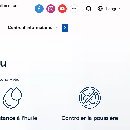
lles et une
Langue
Centre d'informations
Centre vidéo
on de systèmes
5u
série Mv5u
stance à l'huile
Contrôler la poussière