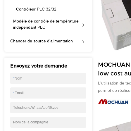
Contrôleur PLC 32/32
Modèle de contrôle de température
indépendant PLC
Changer de source d'alimentation
MOCHUAN -
Envoyez votre demande
low cost a
*
Nom
programma
L'utilisation de 
équipement
permet de réaliser
*
Email
importants du co
du contrôleur PLC 
Téléphone/WhatsApp/Skype
équipements élect
d'applications et
Nom de la compagnie
champs.