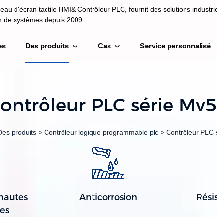
au d'écran tactile HMI& Contrôleur PLC, fournit des solutions industrie
on de systèmes depuis 2009.
es
Des produits
Cas
Service personnalisé
I& Contrôleur PLC, fournit des solutions industrielles et une intégrati
depuis 2009.
ontrôleur PLC série Mv
Des produits
>
Contrôleur logique programmable plc
>
Contrôleur PLC 
hautes
Anticorrosion
Rési
es