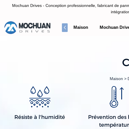
Mochuan Drives - Conception professionnelle, fabricant de panne
intégrati
Maison
Mochuan Driv
Conception professionnelle, fabricant de panneau d'écran tactile HM
C
Maison
>
Résiste à l'humidité
Prévention des 
températur