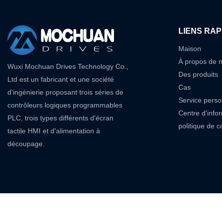
l'automatisation 
logique programm
présentés. Nos pr
LIENS RAP
mis à l'échelle. p
Maison
contrôleurs PLC, 
À propos de 
Wuxi Mochuan Drives Technology Co.,
Des produits
Ltd est un fabricant et une société
Cas
d'ingénierie proposant trois séries de
Service perso
contrôleurs logiques programmables
Centre d'info
PLC, trois types différents d'écran
politique de co
tactile HMI et d'alimentation à
découpage.