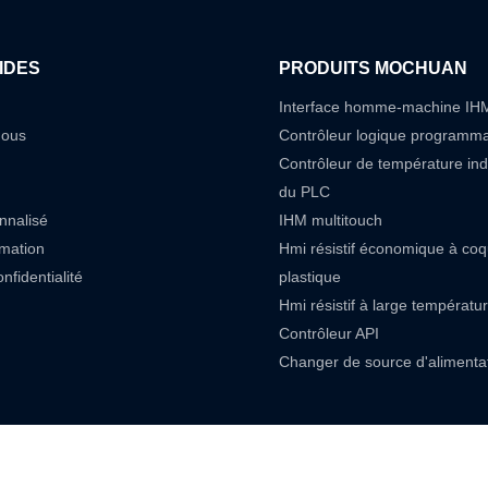
du contrôleur de mouvement plc à
able chinoise sont entièrement
ofessionnels de la R & D l'ont
IDES
PRODUITS MOCHUAN
our une utilisation dans les
Interface homme-machine IH
PAC et dédiés.
nous
Contrôleur logique programm
Contrôleur de température in
du PLC
nnalisé
IHM multitouch
rmation
Hmi résistif économique à co
nfidentialité
plastique
Hmi résistif à large températu
Contrôleur API
Changer de source d'alimenta