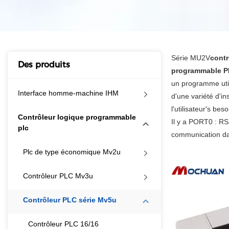
Série MU2V
contr
Des produits
programmable 
un programme util
Interface homme-machine IHM
d'une variété d'in
l'utilisateur's b
Contrôleur logique programmable
Il y a PORT0 : R
plc
communication dan
Plc de type économique Mv2u
Contrôleur PLC Mv3u
Contrôleur PLC série Mv5u
Contrôleur PLC 16/16