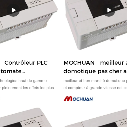
 Contrôleur PLC
MOCHUAN - meilleur 
utomate
domotique pas cher 
ble pour
et compteur rapide 2
technologies haut de gamme
meilleur et bon marché domotique
s électriques 28/28
 pleinement les effets les plus
et compteur à grande vitesse est 
ntrôleur logique programmable
matières premières qualifiées et faci
à faible coût pour les
Combinant toutes les grandes per
riques. Il a une large gamme
ces matériaux, MOCHUAN est stabl
 est désormais adapté aux
l'usage. C'est une combinaison parf
les perfections et est destiné à cré