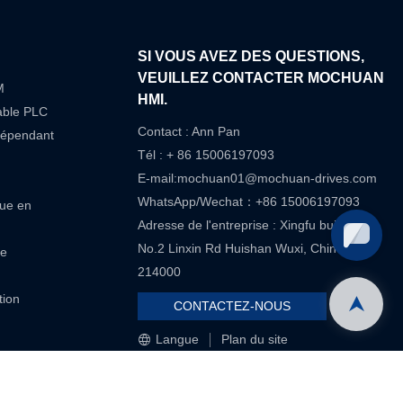
SI VOUS AVEZ DES QUESTIONS,
VEUILLEZ CONTACTER MOCHUAN
M
HMI.
able PLC
Contact : Ann Pan
dépendant
Tél : + 86 15006197093
E-mail:
mochuan01@mochuan-drives.com
WhatsApp/Wechat：+86 15006197093
que en
Adresse de l'entreprise : Xingfu building
No.2 Linxin Rd Huishan Wuxi, Chine-
re
214000
tion
CONTACTEZ-NOUS
Langue
Plan du site