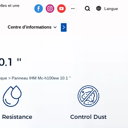
lles et une
Langue
Centre d'informations
Centre vidéo
on de systèmes
1 ''
ique
>
Panneau IHM Mc-h100ew 10.1 ''
l Resistance
Control Dust