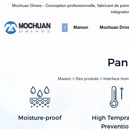
Mochuan Drives - Conception professionnelle, fabricant de panne
intégrati
Maison
Mochuan Driv
Conception professionnelle, fabricant de panneau d'écran tactile HM
Pan
Maison
>
Des produits
>
Interface ho
Moisture-proof
High Tempra
Preventi