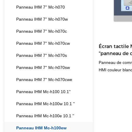
Panneau IHM 7'' Mc-h070
Panneau IHM 7'' Mc-h070w
Panneau IHM 7'' Mc-h070c
Panneau IHM 7'' Mc-h070cw
Écran tactile
''panneau de
Panneau IHM 7'' Mc-h070s
couleur bla
Panneau de comm
Panneau IHM 7'' Mc-h070sw
HMI couleur blanc
H100EW pour plc 
Panneau IHM 7'' Mc-h070cwe
similaires sur le 
Panneau IHM Mc-h100 10.1''
avantages except
termes de perform
Panneau IHM Mc-h100w 10.1 ''
etc., et jouit d'u
marché.MOCHUAN 
Panneau IHM Mc-h100e 10.1 ''
produits passés, 
Panneau IHM Mc-h100ew
Les spécificatio