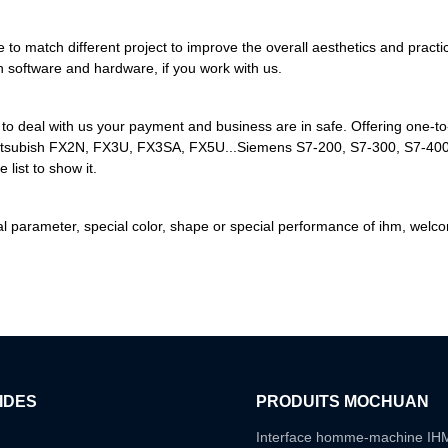
exible to match different project to improve the overall aesthetics and p
h software and hardware, if you work with us.
o deal with us your payment and business are in safe. Offering one-to
, Mitsubish FX2N, FX3U, FX3SA, FX5U...Siemens S7-200, S7-300, S7-400,..
 list to show it.
pecial parameter, special color, shape or special performance of ihm, w
IDES
PRODUITS MOCHUAN
Interface homme-machine IH