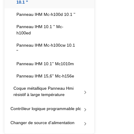
10.1 ''
écran tactile Mo
ethernet tft ip65
Panneau IHM Mc-h100d 10.1 ''
peuvent être pers
besoins.Le logicie
Panneau IHM 10.1 '' Mc-
h100ed
avec Ethernet RS4
conformer aux no
Panneau IHM Mc-h100cw 10.1
par notre créatif
''
ouvriers qualifiés
Panneau IHM 10.1'' Mc1010m
caractéristiques. 
homme-machine hm
Panneau IHM 15,6'' Mc-h156e
programmable plc
personnalisé stan
Coque métallique Panneau Hmi
démarqueront sûre
résistif à large température
des avantages su
Contrôleur logique programmable plc
Changer de source d'alimentation