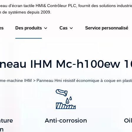
au d'écran tactile HMI& Contrôleur PLC, fournit des solutions industrie
on de systèmes depuis 2009.
es
Des produits
Cas
Service personnalisé
I& Contrôleur PLC, fournit des solutions industrielles et une intégrati
depuis 2009.
neau IHM Mc-h100ew 10.
mme-machine IHM
>
Panneau Hmi résistif économique à coque en plast
ture
Anti-corrosion
Oi
on