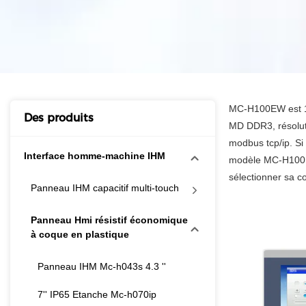
MC-H100EW est 10
Des produits
MD DDR3, résolut
modbus tcp/ip. Si
Interface homme-machine IHM
modèle MC-H100E e
sélectionner sa c
Panneau IHM capacitif multi-touch
Panneau Hmi résistif économique
à coque en plastique
Panneau IHM Mc-h043s 4.3 ''
7'' IP65 Etanche Mc-h070ip