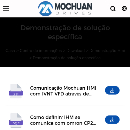
Demonstração de solução
específica
Casa
>
Centro de informações
>
Download
>
Demonstração Hmi
>
Demonstração de solução específica
Comunicação Mochuan HMI
com IVNT VFD através de
ZIP
RS485
Como definir? IHM se
comunica com omron CP2E
PDF
através de ethernet