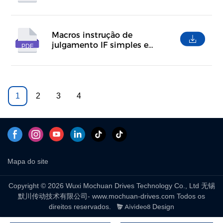
chineses
Macros instrução de
julgamento IF simples e
PDF
loop for
1
2
3
4
Mapa do site
Copyright © 2026 Wuxi Mochuan Drives Technology Co., Ltd 无锡
默川传动技术有限公司- www.mochuan-drives.com Todos os
direitos reservados.
Design