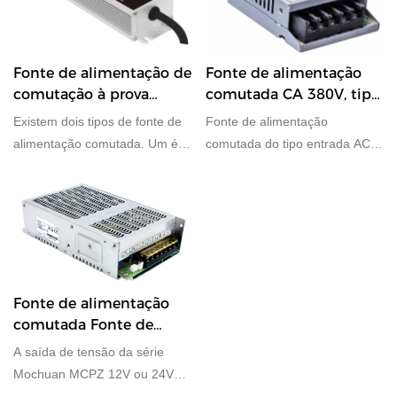
Fonte de alimentação de
Fonte de alimentação
comutação à prova
comutada CA 380V, tipo
d'água de corrente
de função de entrada,
Existem dois tipos de fonte de
Fonte de alimentação
constante de tensão
fonte de alimentação
alimentação comutada. Um é
comutada do tipo entrada AC
IP67
MCFC, o outro é a série MCFS,
380V da série Mochuan MCPH
com 60W 100W 120W 150W
com saída de 24 W, 100 W,
200W 320W 350W 400W e
350 W para seleção.
600W IP67 Modo de corrente
Oferecendo 36 meses de
constante + saída de modo de
garantia.
tensão constante fonte de
alimentação de comutação à
Fonte de alimentação
prova d'água para seleção. O
comutada Fonte de
PFC integrado é opcional.
alimentação comutada
A saída de tensão da série
de saída de tensão de
Mochuan MCPZ 12V ou 24V
240 W
pode ser alternada através do