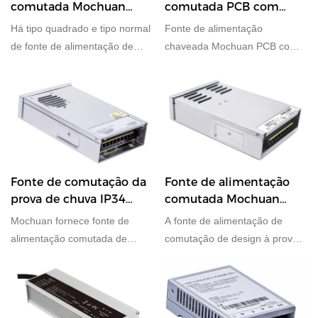
comutada Mochuan
comutada PCB com
com saída de sinal DC
fontes de alimentação
Há tipo quadrado e tipo normal
Fonte de alimentação
OK integrada
PCB de 12W, 24W e 65W
de fonte de alimentação de
chaveada Mochuan PCB com
comutação de sensoriamento
especificação de 12-65W.
remoto com 350W 600W para
seleção
Fonte de comutação da
Fonte de alimentação
prova de chuva IP34
comutada Mochuan
SMPS da fonte de
400W Fonte de
Mochuan fornece fonte de
A fonte de alimentação de
alimentação com 350W
alimentação PFC de alta
alimentação comutada de
comutação de design à prova
e 400W
proteção
design IP34 à prova de chuva
de chuva IP34 semi-colada de
de 350 W e 400 W.
alta proteção da série Mochuan
MCHC suporta 400W para
seleção.