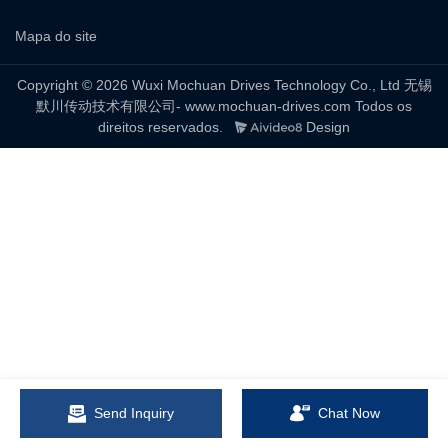
Mapa do site
Copyright © 2026 Wuxi Mochuan Drives Technology Co., Ltd 无锡
默川传动技术有限公司- www.mochuan-drives.com Todos os
direitos reservados.
Design
Send Inquiry
Chat Now