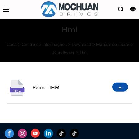
Hmi
Casa
>
Centro de informações
>
Download
>
Manual do usuário
do software
>
Hmi
Painel IHM
PDF