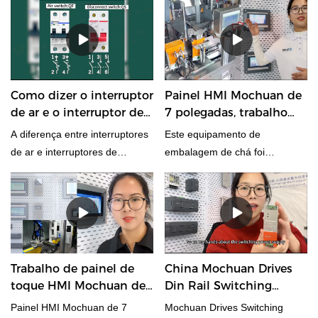
diferentes.2. A distância de
em circuitos CA.
transmissão é diferente.3. As
unidades de transmissão são
diferentes.Este artigo detalhará
a descrição dos três pontos
Como dizer o interruptor
Painel HMI Mochuan de
para apresentar os diferentes
de ar e o interruptor de
7 polegadas, trabalho
rs485 e rs232.
desconexão no controle
plc para equipamentos
A diferença entre interruptores
Este equipamento de
industrial de
de embalagem de chá
de ar e interruptores de
embalagem de chá foi
automação?
isolamento é a natureza
projetado e programado para
diferente, recursos diferentes e
hmi, plc por meio de nosso
funções funcionais diferentes.
engenheiro Mochuan para
atender nosso fabricante de
equipamentos domésticos por
meio de produtos Mochuan.
Trabalho de painel de
China Mochuan Drives
toque HMI Mochuan de
Din Rail Switching
7 polegadas para
Fabricantes de fontes de
Painel HMI Mochuan de 7
Mochuan Drives Switching