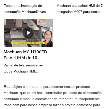
cortex-A7 com grande
Power Supply
polegadas para
Fonte de alimentação de
Mochuan usa painel HMI de 7
memória, se você quiser
dobradiça e máquina de
comutação MochuanDrives
polegadas M007 para nossa
buscar um novo ponto para
estofamento
Din-rail 150W24V.
dobradiça deomística e
seu mercado ou maquinário,
máquina de acolchoamento.
entre em contato conosco
deste tipo 7 polegadas M007
multi painel HMI capacitivo de
toque.
Mochuan MC-H100ED
Painel IHM de 10
polegadas para
Painel de tela sensível ao
equipamento de
toque Mochuan HMI,
perfuração hidráulica
controlador PLC funciona para
equipamentos de perfuração
Esta página é importante para mostrar nossos produtos
hidráulica, que exigem
Mochuan, que painel hmi, controlador plc, fonte de alimentação
velocidade e posicionamento
comutada e módulo controlador de temperatura independente
preciso para fazer a integração
trabalham para nossa empresa fazer o projeto doméstico para
do sistema para nossos