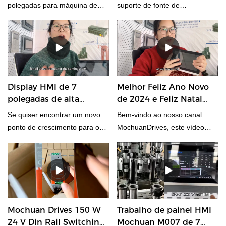
máquina de corte a laser
alimentação
polegadas para máquina de
suporte de fonte de
corte a laser
alimentação SEM MOQ, 1pcs
está ok. Para desfrutar de 36
meses de garantia.
Display HMI de 7
Melhor Feliz Ano Novo
polegadas de alta
de 2024 e Feliz Natal
qualidade M007 Venda
Preço de Fábrica -
Se quiser encontrar um novo
Bem-vindo ao nosso canal
quente HMI preço de
MOCHUAN
ponto de crescimento para o
MochuanDrives, este vídeo
atacado
mercado, empresa ou
apresenta nosso Mochuan
maquinário de Painel HMI,
DRIVES 7 polegadas M007, o
recomendamos aqui considerar
que há de especial nele? A
nossos Mochuan Drives HMI
princípio, este M007 de 7
M007 de 7 polegadas.
polegadas é um painel hmi
capacitivo multitoque, como
Mochuan Drives 150 W
Trabalho de painel HMI
nosso apple mobile, com cpu
24 V Din Rail Switching
Mochuan M007 de 7