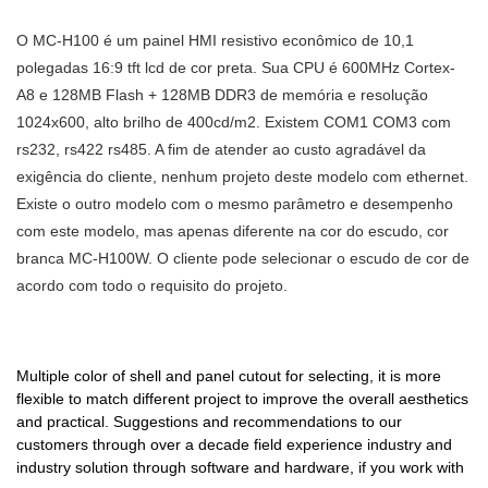
10.1 '' MC-H100
toque de 10,1 polegadas
modbus rtu 10.1'' MC-H100
hmi aplicativo tela sensível ao
foi testado para estar em
as vantagens do controlador
O MC-H100 é um painel HMI resistivo econômico de 10,1
podem ser personalizadas de
toque lcd rs485 rtu painel
conformidade com os padrões
PLC capacitivo montado na
polegadas 16:9 tft lcd de cor preta. Sua CPU é 600MHz Cortex-
acordo com suas
modbus MC-H100 podem ser
internacionais. Desenvolvido
parede, hmi, monitor e tela
A8 e 128MB Flash + 128MB DDR3 de memória e resolução
necessidades.
personalizadas de acordo com
pelo nosso criativo R&D
sensível ao toque são
1024x600, alto brilho de 400cd/m2. Existem COM1 COM3 com
suas necessidades.Desde o
especialistas e fabricados por
descobertas, seus escopos de
rs232, rs422 rs485. A fim de atender ao custo agradável da
início, temos atualizado
nossos trabalhadores
aplicação também foram
exigência do cliente, nenhum projeto deste modelo com ethernet.
constantemente as tecnologias
qualificados, tem excelentes
expandidos consideravelmente.
Existe o outro modelo com o mesmo parâmetro e desempenho
de fabricação. Graças a essas
características. Com essas
No(s) campo(s) de Monitores
com este modelo, mas apenas diferente na cor do escudo, cor
tecnologias, o desempenho do
superioridades, interface
Touch Screen, é de grande
branca MC-H100W. O cliente pode selecionar o escudo de cor de
produto também melhorou
homem-máquina hmi,
valia.
acordo com todo o requisito do projeto.
muito. Tem uma ampla
controlador lógico programável
aplicação e agora pode ser
plc, motor de ímã permanente
encontrado no(s) campo(s) de
personalizado padrão e não
Interfaces
Multiple color of shell and panel cutout for selecting, it is more
padrão certamente se
flexible to match different project to improve the overall aesthetics
Homem Máquina &PCs
destacará e fornecerá aos
and practical. Suggestions and recommendations to our
industriais.
clientes benefícios no mercado.
customers through over a decade field experience industry and
industry solution through software and hardware, if you work with