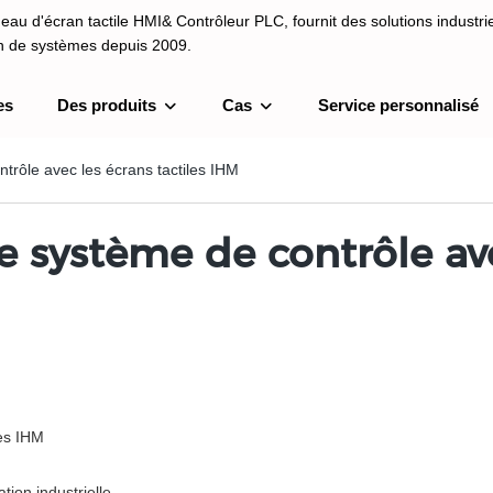
au d'écran tactile HMI& Contrôleur PLC, fournit des solutions industrie
on de systèmes depuis 2009.
es
Des produits
Cas
Service personnalisé
I& Contrôleur PLC, fournit des solutions industrielles et une intégrati
depuis 2009.
trôle avec les écrans tactiles IHM
 système de contrôle ave
les IHM
ion industrielle