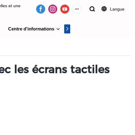
lles et une
Langue
Centre d'informations
Centre vidéo
on de systèmes
c les écrans tactiles