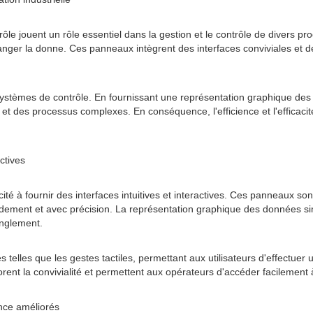
rôle jouent un rôle essentiel dans la gestion et le contrôle de divers p
nger la donne. Ces panneaux intègrent des interfaces conviviales et des
 systèmes de contrôle. En fournissant une représentation graphique des
s et des processus complexes. En conséquence, l'efficience et l'effica
ctives
té à fournir des interfaces intuitives et interactives. Ces panneaux son
dement et avec précision. La représentation graphique des données sim
anglement.
ives telles que les gestes tactiles, permettant aux utilisateurs d'effec
iorent la convivialité et permettent aux opérateurs d'accéder facilemen
ance améliorés