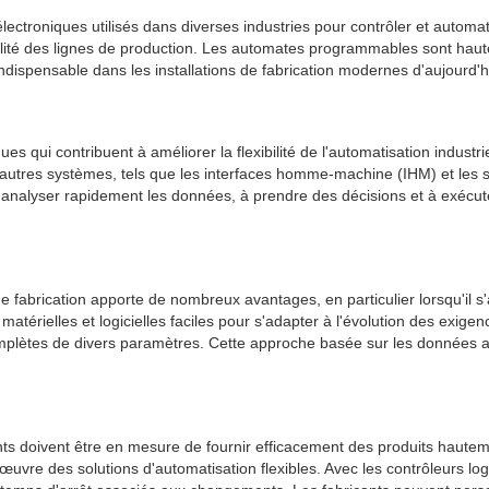
ectroniques utilisés dans diverses industries pour contrôler et automat
xibilité des lignes de production. Les automates programmables sont h
dispensable dans les installations de fabrication modernes d'aujourd'h
ues qui contribuent à améliorer la flexibilité de l'automatisation industri
autres systèmes, tels que les interfaces homme-machine (IHM) et les s
analyser rapidement les données, à prendre des décisions et à exécute
rication apporte de nombreux avantages, en particulier lorsqu'il s'agi
atérielles et logicielles faciles pour s'adapter à l'évolution des exigen
plètes de divers paramètres. Cette approche basée sur les données améli
nts doivent être en mesure de fournir efficacement des produits hautem
n œuvre des solutions d'automatisation flexibles. Avec les contrôleurs 