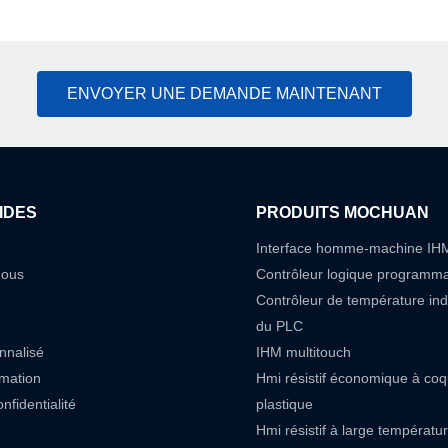
ENVOYER UNE DEMANDE MAINTENANT
IDES
PRODUITS MOCHUAN
Interface homme-machine IH
nous
Contrôleur logique programm
Contrôleur de température in
du PLC
nnalisé
IHM multitouch
rmation
Hmi résistif économique à co
nfidentialité
plastique
Hmi résistif à large températu