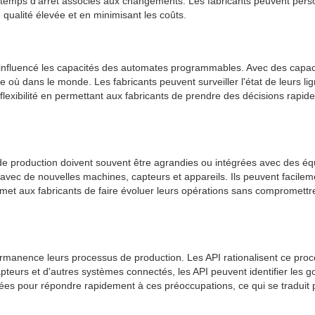
les temps d'arrêt associés aux changements. Les fabricants peuvent per
qualité élevée et en minimisant les coûts.
influencé les capacités des automates programmables. Avec des capaci
e où dans le monde. Les fabricants peuvent surveiller l'état de leurs l
 flexibilité en permettant aux fabricants de prendre des décisions rapide
es de production doivent souvent être agrandies ou intégrées avec de
e avec de nouvelles machines, capteurs et appareils. Ils peuvent faci
rmet aux fabricants de faire évoluer leurs opérations sans compromettre l
n permanence leurs processus de production. Les API rationalisent ce p
teurs et d'autres systèmes connectés, les API peuvent identifier les go
rées pour répondre rapidement à ces préoccupations, ce qui se traduit pa