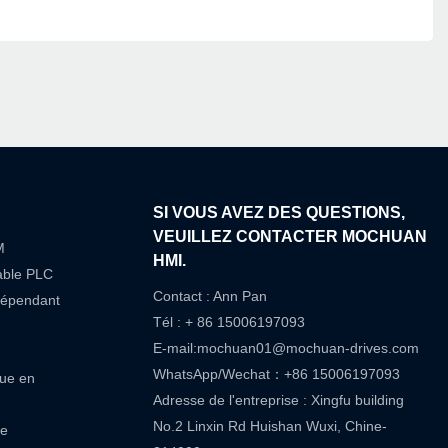
SI VOUS AVEZ DES QUESTIONS,
VEUILLEZ CONTACTER MOCHUAN
M
HMI.
able PLC
Contact : Ann Pan
dépendant
Tél : + 86 15006197093
E-mail:
mochuan01@mochuan-drives.com
WhatsApp/Wechat：+86 15006197093
que en
Adresse de l'entreprise : Xingfu building
No.2 Linxin Rd Huishan Wuxi, Chine-
re