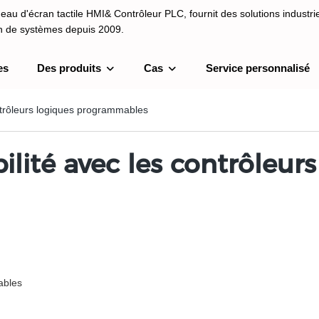
au d'écran tactile HMI& Contrôleur PLC, fournit des solutions industrie
on de systèmes depuis 2009.
es
Des produits
Cas
Service personnalisé
I& Contrôleur PLC, fournit des solutions industrielles et une intégrati
depuis 2009.
contrôleurs logiques programmables
bilité avec les contrôleur
ables