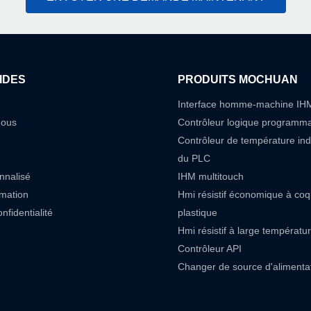
IDES
PRODUITS MOCHUAN
Interface homme-machine IH
nous
Contrôleur logique programm
Contrôleur de température in
du PLC
nnalisé
IHM multitouch
rmation
Hmi résistif économique à co
nfidentialité
plastique
Hmi résistif à large températu
Contrôleur API
Changer de source d'alimenta