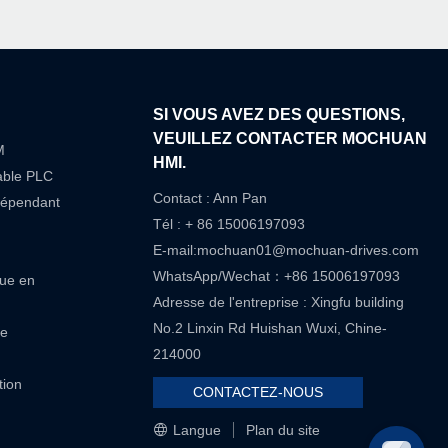
SI VOUS AVEZ DES QUESTIONS,
VEUILLEZ CONTACTER MOCHUAN
M
HMI.
able PLC
Contact : Ann Pan
dépendant
Tél : + 86 15006197093
E-mail:
mochuan01@mochuan-drives.com
WhatsApp/Wechat：+86 15006197093
que en
Adresse de l'entreprise : Xingfu building
No.2 Linxin Rd Huishan Wuxi, Chine-
re
214000
tion
CONTACTEZ-NOUS
Langue
Plan du site