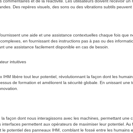
 des commentaires et de la réactivité. Les utilisateurs doivent recevoir
des. Des repères visuels, des sons ou des vibrations subtils peuvent r
s fournissent une aide et une assistance contextuelles chaque fois que n
ons complexes, en fournissant des instructions pas à pas ou des informa
sant une assistance facilement disponible en cas de besoin.
teur intuitives
x IHM libère tout leur potentiel, révolutionnant la façon dont les humai
processus de formation et améliorent la sécurité globale. En unissant une 
nnovation.
é la façon dont nous interagissons avec les machines, permettant une co
, ces interfaces permettent aux opérateurs de maximiser leur potentiel. Au
r tout le potentiel des panneaux IHM, comblant le fossé entre les humai