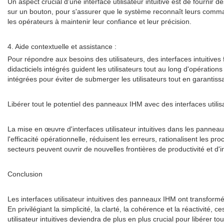
Un aspect crucial d'une interface utilisateur intuitive est de fournir
sur un bouton, pour s'assurer que le système reconnaît leurs comman
les opérateurs à maintenir leur confiance et leur précision.
4. Aide contextuelle et assistance :
Pour répondre aux besoins des utilisateurs, des interfaces intuitive
didacticiels intégrés guident les utilisateurs tout au long d'opérati
intégrées pour éviter de submerger les utilisateurs tout en garantis
Libérer tout le potentiel des panneaux IHM avec des interfaces utilisa
La mise en œuvre d'interfaces utilisateur intuitives dans les panneau
l'efficacité opérationnelle, réduisent les erreurs, rationalisent les 
secteurs peuvent ouvrir de nouvelles frontières de productivité et d'i
Conclusion
Les interfaces utilisateur intuitives des panneaux IHM ont transform
En privilégiant la simplicité, la clarté, la cohérence et la réactivité
utilisateur intuitives deviendra de plus en plus crucial pour libére