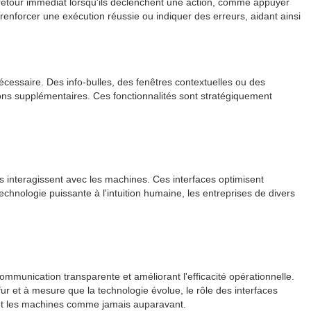
 un retour immédiat lorsqu'ils déclenchent une action, comme appuyer
enforcer une exécution réussie ou indiquer des erreurs, aidant ainsi
écessaire. Des info-bulles, des fenêtres contextuelles ou des
tions supplémentaires. Ces fonctionnalités sont stratégiquement
ns interagissent avec les machines. Ces interfaces optimisent
technologie puissante à l'intuition humaine, les entreprises de divers
mmunication transparente et améliorant l'efficacité opérationnelle.
 fur et à mesure que la technologie évolue, le rôle des interfaces
ns et les machines comme jamais auparavant.