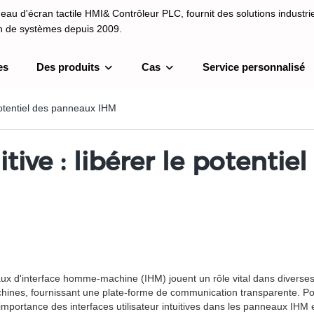
au d'écran tactile HMI& Contrôleur PLC, fournit des solutions industrie
on de systèmes depuis 2009.
es
Des produits
Cas
Service personnalisé
I& Contrôleur PLC, fournit des solutions industrielles et une intégrati
depuis 2009.
e potentiel des panneaux IHM
uitive : libérer le potent
 d'interface homme-machine (IHM) jouent un rôle vital dans diverses i
es, fournissant une plate-forme de communication transparente. Pour amé
importance des interfaces utilisateur intuitives dans les panneaux IHM 