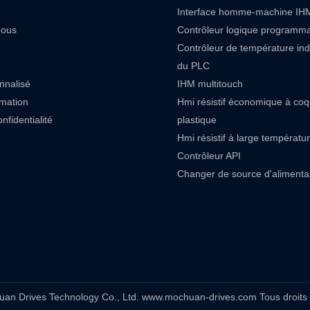
Interface homme-machine IH
nous
Contrôleur logique programm
Contrôleur de température in
du PLC
nnalisé
IHM multitouch
rmation
Hmi résistif économique à co
nfidentialité
plastique
Hmi résistif à large températu
Contrôleur API
Changer de source d'alimenta
an Drives Technology Co., Ltd. www.mochuan-drives.com Tous droits 