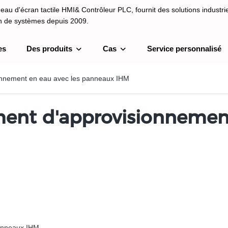
au d'écran tactile HMI& Contrôleur PLC, fournit des solutions industrie
on de systèmes depuis 2009.
es
Des produits
Cas
Service personnalisé
I& Contrôleur PLC, fournit des solutions industrielles et une intégrati
depuis 2009.
ionnement en eau avec les panneaux IHM
ment d'approvisionnement
panneaux IHM