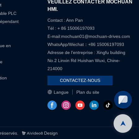
VEUILLEZ CONTACTER MOCHUAN
M
HMI.
able PLC
Contact : Ann Pan
dépendant
Tél : + 86 15006197093
E-mail:
mochuan01@mochuan-drives.com
WhatsApp/Wechat：+86 15006197093
que en
Adresse de l'entreprise : Xingfu building
No.2 Linxin Rd Huishan Wuxi, Chine-
re
214000
tion
CONTACTEZ-NOUS
Langue
Plan du site
réservés.
Design