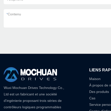
*
Contenu
LIENS RAP
Maison
À propos de 
Wuxi Mochuan Drives Technology Co.,
Des produits
Ltd est un fabricant et une société
Cas
d'ingénierie proposant trois séries de
Service perso
contrôleurs logiques programmables