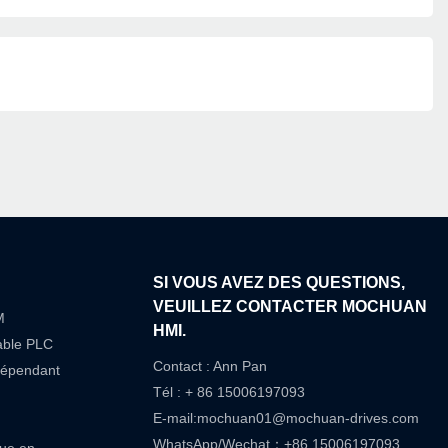
SI VOUS AVEZ DES QUESTIONS,
VEUILLEZ CONTACTER MOCHUAN
M
HMI.
able PLC
Contact : Ann Pan
dépendant
Tél : + 86 15006197093
E-mail:
mochuan01@mochuan-drives.com
WhatsApp/Wechat：+86 15006197093