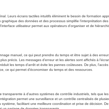
inal. Leurs écrans tactiles intuitifs éliminent le besoin de formation ap
n graphique des données et des processus simplifie l'interprétation de
 l'interface utilisateur permet aux opérateurs d'organiser et de hiérarch
nage manuel, ce qui peut prendre du temps et être sujet à des erreurs
lus précis. Les messages d'erreur et les alertes sont affichés à l'écr
, réduit les temps d'arrêt et évite les pannes coûteuses. De plus, l'a
ce, ce qui permet d'économiser du temps et des ressources.
 transparente à d'autres systèmes de contrôle industriels, tels que l
ntégration permet une surveillance et un contrôle centralisés de plusie
ystème, facilitant une meilleure coordination et prise de décision. De
et un partage de données transparents.