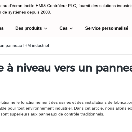
au d'écran tactile HMI& Contrôleur PLC, fournit des solutions industrie
on de systèmes depuis 2009.
es
Des produits
Cas
Service personnalisé
I& Contrôleur PLC, fournit des solutions industrielles et une intégrati
depuis 2009.
 un panneau IHM industriel
e à niveau vers un panne
ionné le fonctionnement des usines et des installations de fabrication. 
le pour tout environnement industriel. Dans cet article, nous allons 
ls sont supérieurs aux panneaux de contrôle traditionnels.