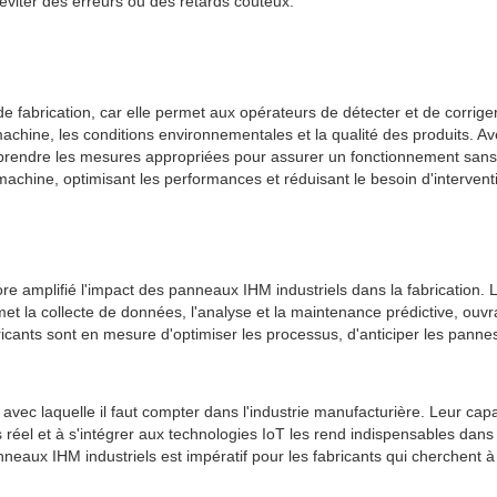
éviter des erreurs ou des retards coûteux.
de fabrication, car elle permet aux opérateurs de détecter et de corri
achine, les conditions environnementales et la qualité des produits. A
ie et prendre les mesures appropriées pour assurer un fonctionnement sa
machine, optimisant les performances et réduisant le besoin d'interven
ncore amplifié l'impact des panneaux IHM industriels dans la fabricati
met la collecte de données, l'analyse et la maintenance prédictive, ouvra
cants sont en mesure d'optimiser les processus, d'anticiper les pannes
ec laquelle il faut compter dans l'industrie manufacturière. Leur capacit
réel et à s'intégrer aux technologies IoT les rend indispensables dans l
panneaux IHM industriels est impératif pour les fabricants qui cherchen