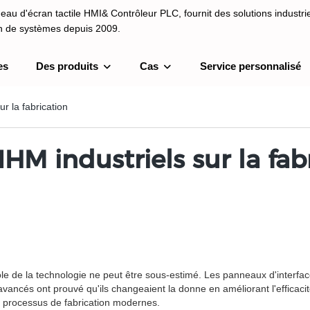
au d'écran tactile HMI& Contrôleur PLC, fournit des solutions industrie
on de systèmes depuis 2009.
es
Des produits
Cas
Service personnalisé
I& Contrôleur PLC, fournit des solutions industrielles et une intégrati
depuis 2009.
r la fabrication
HM industriels sur la fab
rôle de la technologie ne peut être sous-estimé. Les panneaux d'interf
ancés ont prouvé qu'ils changeaient la donne en améliorant l'efficacité, 
s processus de fabrication modernes.