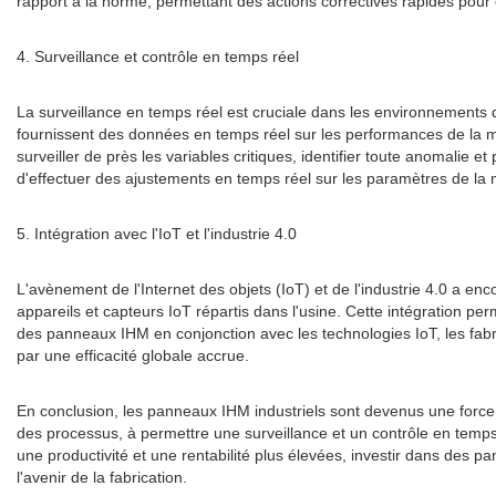
rapport à la norme, permettant des actions correctives rapides pour 
4. Surveillance et contrôle en temps réel
La surveillance en temps réel est cruciale dans les environnements 
fournissent des données en temps réel sur les performances de la m
surveiller de près les variables critiques, identifier toute anomal
d'effectuer des ajustements en temps réel sur les paramètres de la 
5. Intégration avec l'IoT et l'industrie 4.0
L'avènement de l'Internet des objets (IoT) et de l'industrie 4.0 a e
appareils et capteurs IoT répartis dans l'usine. Cette intégration per
des panneaux IHM en conjonction avec les technologies IoT, les fabri
par une efficacité globale accrue.
En conclusion, les panneaux IHM industriels sont devenus une force av
des processus, à permettre une surveillance et un contrôle en temps 
une productivité et une rentabilité plus élevées, investir dans des 
l'avenir de la fabrication.