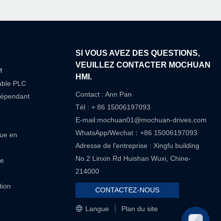
SI VOUS AVEZ DES QUESTIONS,
VEUILLEZ CONTACTER MOCHUAN
M
HMI.
able PLC
Contact : Ann Pan
dépendant
Tél : + 86 15006197093
E-mail:
mochuan01@mochuan-drives.com
WhatsApp/Wechat：+86 15006197093
que en
Adresse de l'entreprise : Xingfu building
No.2 Linxin Rd Huishan Wuxi, Chine-
re
214000
tion
CONTACTEZ-NOUS
Langue
Plan du site