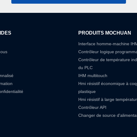
IDES
PRODUITS MOCHUAN
Interface homme-machine IH
nous
Contrôleur logique programm
Contrôleur de température in
du PLC
nnalisé
IHM multitouch
rmation
Hmi résistif économique à co
nfidentialité
plastique
Hmi résistif à large températu
Contrôleur API
Changer de source d'alimenta