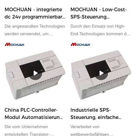
MOCHUAN - integrierte
MOCHUAN - Low-Cost-
dc 24v programmierbare
SPS-Steuerung
Logik-SPS mit Zigbee
Speicherprogrammierbare
Die angewandten Technologien
Durch den Einsatz von High-
g24 28/28
Steuerung für elektrische
werden verwendet, um
End-Technologien kommen die
Geräte 28/28
sicherzustellen, dass die
größten Effekte
integrierte programmierbare
kostengünstiger SPS-
DC-24-V-Logik-SPS mit Zigbee
Steuerungen
g24-Leistung stabil ist. Ihre
speicherprogrammierbarer
Anwendungsbereiche sind breit
Steuerungen für elektrische
genug, um die Bereiche SPS,
Anlagen voll zur Geltung. Es
PAC und dedizierte
hat ein breites
Steuerungen abzudecken.
Anwendungsspektrum und ist
jetzt für die Felder geeignet.
China PLC-Controller-
Industrielle SPS-
Modul Automatisierung
Steuerung, einfache
Ethernet-Relais-
Programmierung,
Die vom Unternehmen
Verarbeitet von
Controller 16/16
Ethernet-Relais-SPS
entwickelten Transistor-
wettbewerbsfähigen