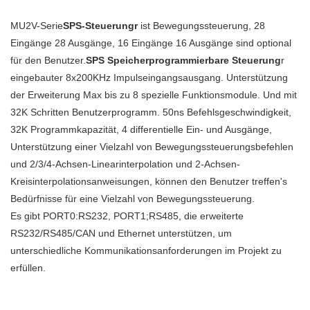
28/28
Hochgeschwindigkeitszähler
MU2V-Serie
SPS-Steuerung
r
ist Bewegungssteuerung, 28
wird aus qualifizierten und
Eingänge 28 Ausgänge, 16 Eingänge 16 Ausgänge sind optional
leicht zu verarbeitenden
für den Benutzer.
SPS Speicherprogrammierbare Steuerung
r
Rohstoffen hergestellt. Durch
eingebauter 8x200KHz Impulseingangsausgang. Unterstützung
die Kombination der
der Erweiterung Max bis zu 8 spezielle Funktionsmodule. Und mit
großartigen Leistung dieser
32K Schritten Benutzerprogramm. 50ns Befehlsgeschwindigkeit,
Materialien ist MOCHUAN stabil
32K Programmkapazität, 4 differentielle Ein- und Ausgänge,
und langlebig im Gebrauch. Es
Unterstützung einer Vielzahl von Bewegungssteuerungsbefehlen
ist eine perfekte Kombination
und 2/3/4-Achsen-Linearinterpolation und 2-Achsen-
aller Perfektion und wird
Kreisinterpolationsanweisungen, können den Benutzer treffen's
zwangsläufig Vorteile für die
Bedürfnisse für eine Vielzahl von Bewegungssteuerung.
Kunden schaffen.
Es gibt PORT0:RS232, PORT1;RS485, die erweiterte
RS232/RS485/CAN und Ethernet unterstützen, um
unterschiedliche Kommunikationsanforderungen im Projekt zu
erfüllen.