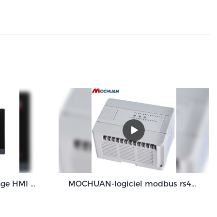
7" écran tactile d'affichage HMI Rs485 RTU Modbus HMI panneau Mc-H070
MOCHUAN-logiciel modbus rs485 dc24v 40i/o contrôleur logique à échelle plc relais contrôlé 24/16