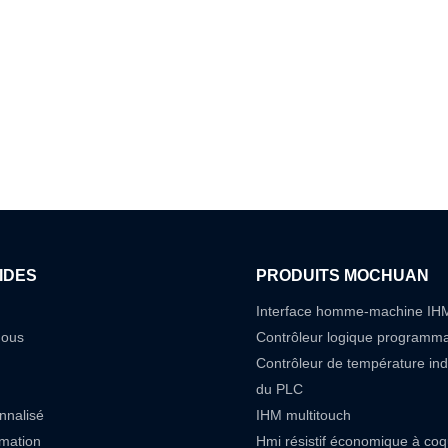
IDES
PRODUITS MOCHUAN
Interface homme-machine IH
nous
Contrôleur logique programm
Contrôleur de température in
du PLC
nnalisé
IHM multitouch
rmation
Hmi résistif économique à co