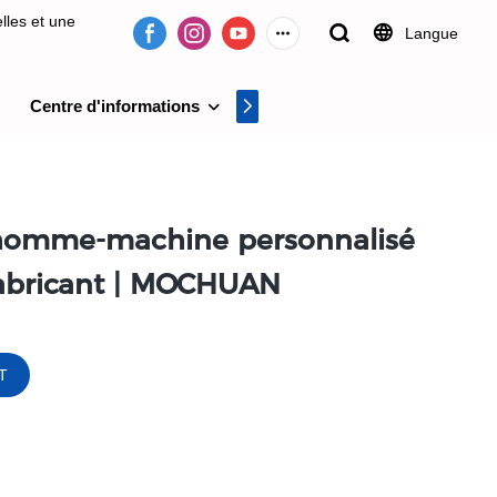
lles et une
Langue
Centre d'informations
Centre vidéo
on de systèmes
e homme-machine personnalisé
Fabricant | MOCHUAN
T