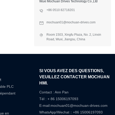
Wuxi Mochuan Drives Technology Co.,Ltd
+86 0510 82718201
mochuan01@mochuan-drives.com
Room 1503, Xingfu Plaza, No. 2, Linxin
Road, Wuxi, Jiangsu, China
SI VOUS AVEZ DES QUESTIONS,
VEUILLEZ CONTACTER MOCHUAN
M
HMI.
able PLC
Contact : Ann Pan
dépendant
Tél : + 86 15006197093
E-mail:
mochuan01@mochuan-drives.com
WhatsApp/Wechat：+86 15006197093
que en