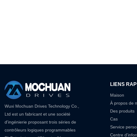
LIENS RAP
Maison
À propos de 
Wuxi Mochuan Drives Technology Co.,
Des produits
Ltd est un fabricant et une société
Cas
d'ingénierie proposant trois séries de
Service perso
contrôleurs logiques programmables
Centre d'info