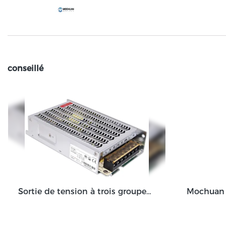
conseillé
Sortie de tension à trois groupes 50W 75W 85W 130W Alimentation à découpage de sortie