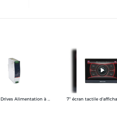
Mochuan Drives Alimentation à découpage Din-Rail 75W 120W 150W 240W 480W avec Smps de sortie 12V 24V 48V