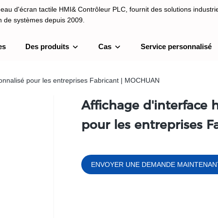
au d'écran tactile HMI& Contrôleur PLC, fournit des solutions industrie
on de systèmes depuis 2009.
es
Des produits
Cas
Service personnalisé
I& Contrôleur PLC, fournit des solutions industrielles et une intégrati
depuis 2009.
onnalisé pour les entreprises Fabricant | MOCHUAN
Affichage d'interfac
pour les entreprises 
ENVOYER UNE DEMANDE MAINTENAN