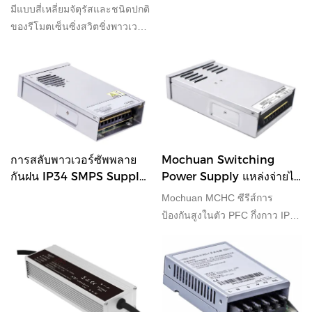
เอาต์พุตสัญญาณ DC OK ใน
PCB 12W 24W และ 65W
มีแบบสี่เหลี่ยมจัตุรัสและชนิดปกติ
ตัว
ของรีโมตเซ็นซิ่งสวิตชิ่งพาวเวอร์
ซัพพลายที่มี 350W 600W ให้
เลือก
การสลับพาวเวอร์ซัพพลาย
Mochuan Switching
กันฝน IP34 SMPS Supply
Power Supply แหล่งจ่ายไฟ
พร้อม 350W และ 400W
PFC การป้องกันสูง 400W
Mochuan MCHC ซีรีส์การ
ป้องกันสูงในตัว PFC กึ่งกาว IP34
กึ่งกาว แหล่งจ่ายไฟสวิตชิ่งแบบ
สวิตช์รองรับ 400W สำหรับการ
เลือก