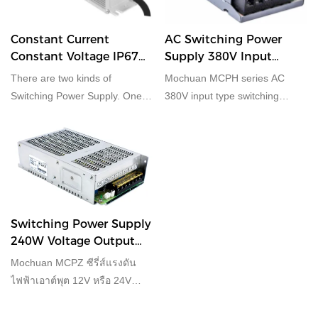
Constant Current
AC Switching Power
Constant Voltage IP67
Supply 380V Input
Waterproof Switching
Function Type Power
There are two kinds of
Mochuan MCPH series AC
Power Supply
Supply
Switching Power Supply. One is
380V input type switching
MCFC, the othe is MCFS
power supply with 24w, 100w,
series, with 60W 100W 120W
350w output for selection.
150W 200W 320W 350W 400W
Offering 36 months warranty.
and 600W IP67 Constant
current mode +constant voltage
mode output waterproof
switching power supply for
Switching Power Supply
selection. Built-in PFC is
240W Voltage Output
optional.
Switch Mode Power
Mochuan MCPZ ซีรี่ส์แรงดัน
Supply
ไฟฟ้าเอาต์พุต 12V หรือ 24V
สามารถสลับผ่านสัญญาณ STB
โดยมีเอาต์พุต 240W สำหรับการ