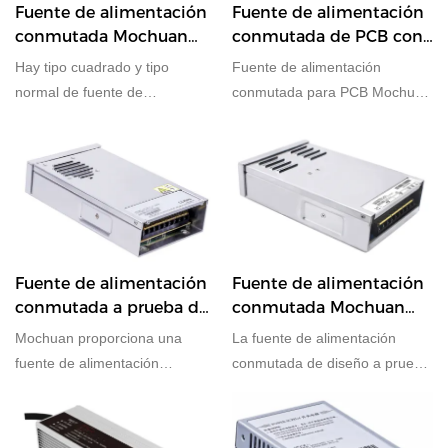
Fuente de alimentación
Fuente de alimentación
conmutada Mochuan
conmutada de PCB con
con salida de señal DC
fuentes de alimentación
Hay tipo cuadrado y tipo
Fuente de alimentación
OK incorporada
de PCB de 12W, 24W y
normal de fuente de
conmutada para PCB Mochuan
65W
alimentación de conmutación
con especificación de 12-65W.
de detección remota con 350
W 600 W para la selección
Fuente de alimentación
Fuente de alimentación
conmutada a prueba de
conmutada Mochuan
lluvia IP34 SMPS con
Fuente de alimentación
Mochuan proporciona una
La fuente de alimentación
350W y 400W
PFC de alta protección
fuente de alimentación
conmutada de diseño a prueba
de 400W
conmutada con diseño IP34 a
de lluvia IP34 semipegada PFC
prueba de lluvia de 350W y
incorporada de alta protección
400W.
de la serie Mochuan MCHC