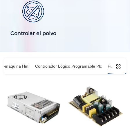
Controlar el polvo
bre-máquina Hmi
Controlador Lógico Programable Plc
Fuente de a