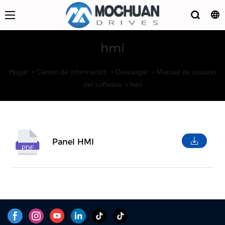
hmí
Hogar
>
Centro de información
>
Descargar
>
Manual de usuario
del software
>
hmí
Panel HMI
PDF