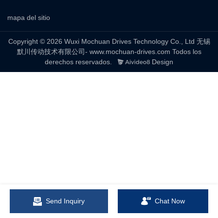
mapa del sitio
Copyright © 2026 Wuxi Mochuan Drives Technology Co., Ltd 无锡
默川传动技术有限公司- www.mochuan-drives.com Todos los
derechos reservados.
Design
Send Inquiry
Chat Now