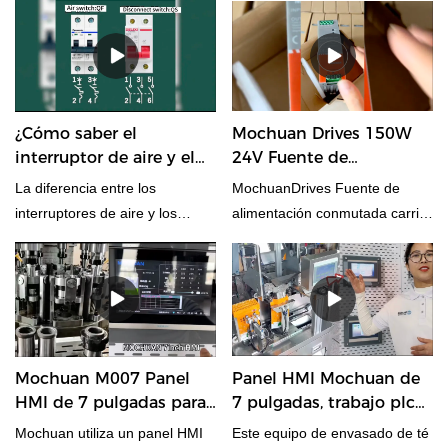
La distancia de transmisión es
circuitos de CA.
diferente.3. Las unidades de
transmisión son diferentes.Este
artículo detallará la descripción
de los tres puntos para
¿Cómo saber el
Mochuan Drives 150W
presentar los diferentes rs485 y
interruptor de aire y el
24V Fuente de
rs232.
interruptor de
alimentación
La diferencia entre los
MochuanDrives Fuente de
desconexión en el
conmutada para riel DIN
interruptores de aire y los
alimentación conmutada carril
control industrial de
interruptores de aislamiento es
Din 150W24V.
automatización?
la diferente naturaleza, las
diferentes características y los
diferentes roles funcionales.
Mochuan M007 Panel
Panel HMI Mochuan de
HMI de 7 pulgadas para
7 pulgadas, trabajo plc
máquina de bisagras y
para equipos de
Mochuan utiliza un panel HMI
Este equipo de envasado de té