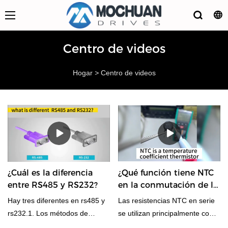
Centro de videos
Hogar
>
Centro de videos
¿Cuál es la diferencia
¿Qué función tiene NTC
entre RS485 y RS232?
en la conmutación de la
fuente de alimentación?
Hay tres diferentes en rs485 y
Las resistencias NTC en serie
rs232.1. Los métodos de
se utilizan principalmente como
transmisión son diferentes.2.
"seguros de corriente" en