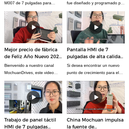
acolchados
envasado de té
M007 de 7 pulgadas para
fue diseñado y programado por
nuestra máquina de acolchado
hmi, plc a través de nuestro
y bisagra deomística.
ingeniero de Mochuan para dar
servicio a nuestro fabricante de
equipos domésticos a través de
los productos de Mochuan.
Mejor precio de fábrica
Pantalla HMI de 7
de Feliz Año Nuevo 2024
pulgadas de alta calidad
y Feliz Navidad -
M007 Precio al por
Bienvenido a nuestro canal
Si desea encontrar un nuevo
MOCHUAN
mayor de HMI de venta
MochuanDrives, este video
punto de crecimiento para el
caliente
presenta nuestro Mochuan
mercado, empresa o
DRIVES 7inch M007, ¿qué
maquinaria de HMI Panel, le
tiene de especial? Al principio,
recomendamos considerar
este M007 de 7 pulgadas es un
nuestro Mochuan Drives HMI
panel hmi capacitivo multitáctil,
M007 de 7 pulgadas.
como nuestro móvil Apple, con
Trabajo de panel táctil
China Mochuan impulsa
CPU Cortex-A7 con gran
HMI de 7 pulgadas
la fuente de