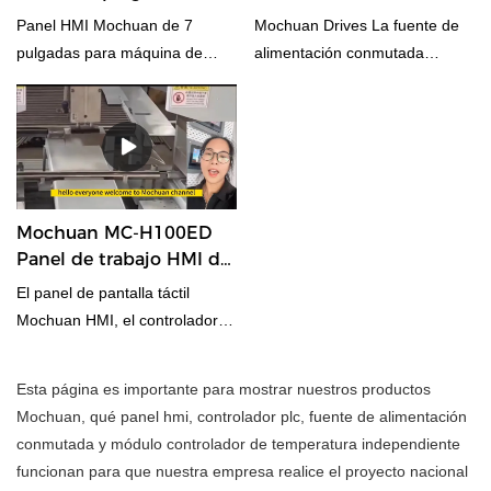
memoria. Si desea buscar un
Mochuan para máquina
alimentación
Panel HMI Mochuan de 7
Mochuan Drives La fuente de
nuevo punto para su mercado
de corte por láser
conmutada en carril Din
pulgadas para máquina de
alimentación conmutada
o maquinaria, contáctenos de
Fabricantes
corte por láser
admite NO MOQ, 1 unidad está
este tipo M007 multi de 7
bien. Para disfrutar de 36
pulgadas. Panel HMI capacitivo
meses de garantía.
táctil.
Mochuan MC-H100ED
Panel de trabajo HMI de
10 pulgadas para
El panel de pantalla táctil
equipos de perforación
Mochuan HMI, el controlador
hidráulica
PLC funciona para equipos de
perforación hidráulica, que
Esta página es importante para mostrar nuestros productos
requieren velocidad y
Mochuan, qué panel hmi, controlador plc, fuente de alimentación
posicionamiento preciso para
conmutada y módulo controlador de temperatura independiente
realizar la integración del
funcionan para que nuestra empresa realice el proyecto nacional
sistema para nuestros clientes