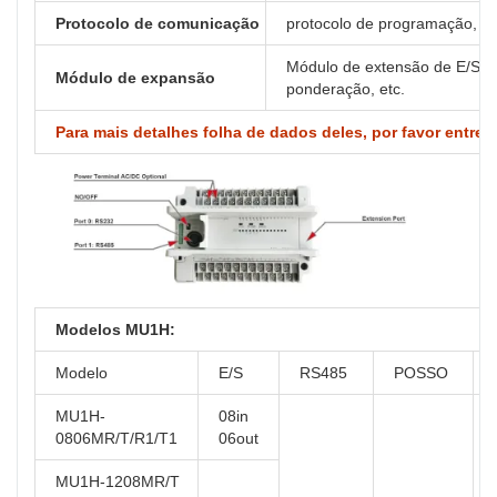
Protocolo de comunicação
protocolo de programação, Mo
Módulo de extensão de E/S, AD
Módulo de expansão
ponderação, etc.
Para mais detalhes folha de dados deles, por favor entre
Modelos MU1H:
Modelo
E/S
RS485
POSSO
MU1H-
08in
0806MR/T/R1/T1
06out
MU1H-1208MR/T