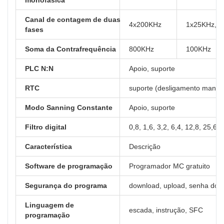
Canal de contagem de duas
4x200KHz
1x25KHz, 2
fases
Soma da Contrafrequência
800KHz
100KHz
PLC N:N
Apoio, suporte
RTC
suporte (desligamento mante
Modo Sanning Constante
Apoio, suporte
Filtro digital
0,8, 1,6, 3,2, 6,4, 12,8, 25,6, 
Característica
Descrição
Software de programação
Programador MC gratuito
Segurança do programa
download, upload, senha do 
Linguagem de
escada, instrução, SFC
programação