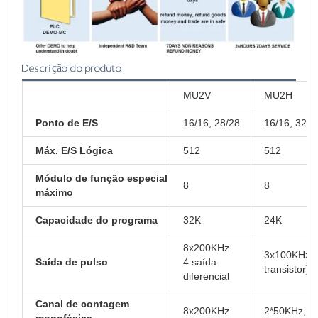
Descrição do produto
MU2V
MU2H
Ponto de E/S
16/16, 28/28
16/16, 32/3
Máx. E/S Lógica
512
512
Módulo de função especial
8
8
máximo
Capacidade do programa
32K
24K
8x200KHz
3x100KHz (
Saída de pulso
4 saída
transistor)
diferencial
Canal de contagem
8x200KHz
2*50KHz, 4
monofásica