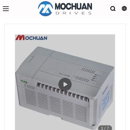
1
/
7