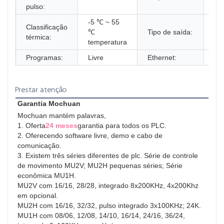
pulso:
an
-5 ℃ ~ 55
Classificação
℃
Tipo de saída:
tra
térmica:
temperatura
Programas:
Livre
Ethernet:
Apo
Prestar atenção
Garantia Mochuan
Mochuan mantém palavras,
1. Oferta
24 meses
garantia para todos os PLC.
2. Oferecendo software livre, demo e cabo de 
comunicação.
3. Existem três séries diferentes de plc. Série de controle 
de movimento MU2V; MU2H pequenas séries; Série 
econômica MU1H.
MU2V com 16/16, 28/28, integrado 8x200KHz, 4x200Khz 
em opcional.
MU2H com 16/16, 32/32, pulso integrado 3x100KHz; 24K.
MU1H com 08/06, 12/08, 14/10, 16/14, 24/16, 36/24, 