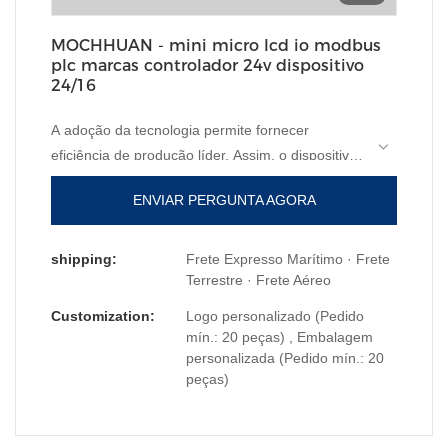
MOCHHUAN - mini micro lcd io modbus
plc marcas controlador 24v dispositivo
24/16
A adoção da tecnologia permite fornecer
eficiência de produção líder. Assim, o dispositivo
24v do controlador de marcas de lcd io modbus
ENVIAR PERGUNTA AGORA
plc mini micro lcd representa produtos de marca
no campo de 24/16.
shipping:
Frete Expresso Marítimo · Frete
Terrestre · Frete Aéreo
Customization:
Logo personalizado (Pedido
mín.: 20 peças) , Embalagem
personalizada (Pedido mín.: 20
peças)