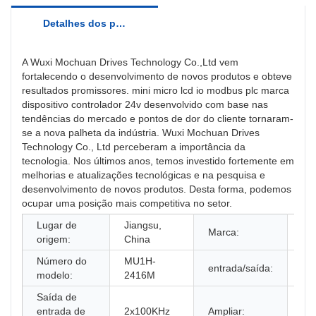
Detalhes dos produtos
A Wuxi Mochuan Drives Technology Co.,Ltd vem
fortalecendo o desenvolvimento de novos produtos e obteve
resultados promissores. mini micro lcd io modbus plc marca
dispositivo controlador 24v desenvolvido com base nas
tendências do mercado e pontos de dor do cliente tornaram-
se a nova palheta da indústria. Wuxi Mochuan Drives
Technology Co., Ltd perceberam a importância da
tecnologia. Nos últimos anos, temos investido fortemente em
melhorias e atualizações tecnológicas e na pesquisa e
desenvolvimento de novos produtos. Desta forma, podemos
ocupar uma posição mais competitiva no setor.
Lugar de
Jiangsu,
Marca:
Mo
origem:
China
Número do
MU1H-
entrada/saída:
24
modelo:
2416M
Saída de
2 
entrada de
2x100KHz
Ampliar:
e 