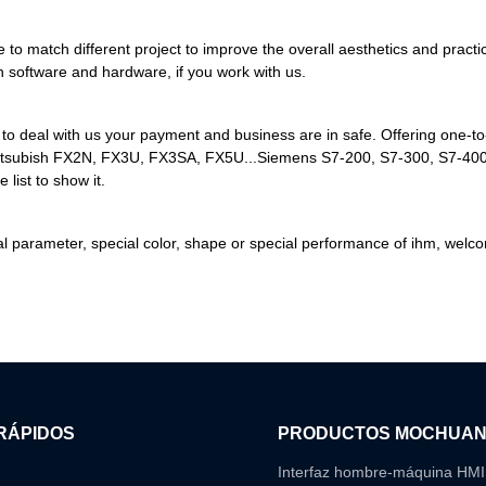
exible to match different project to improve the overall aesthetics and p
h software and hardware, if you work with us.
o deal with us your payment and business are in safe. Offering one-to
, Mitsubish FX2N, FX3U, FX3SA, FX5U...Siemens S7-200, S7-300, S7-400,..
 list to show it.
pecial parameter, special color, shape or special performance of ihm, w
RÁPIDOS
PRODUCTOS MOCHUA
Interfaz hombre-máquina HMI