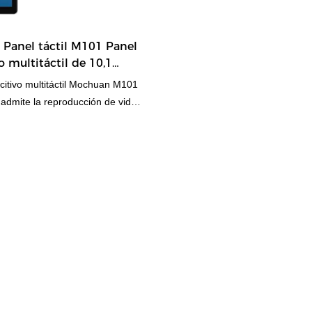
Panel táctil M101 Panel
 multitáctil de 10,1
citivo multitáctil Mochuan M101
admite la reproducción de video
rporado, compatible con pantalla
0x800 y vertical de 800x1280.
adaptación.