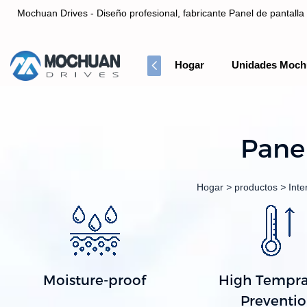
Mochuan Drives - Diseño profesional, fabricante Panel de pantalla 
Hogar
Unidades Moch
Diseño profesional, fabricante Panel de pantalla táctil HMI& Co
Pane
Hogar
>
productos
>
Int
Moisture-proof
High Tempra
Preventi