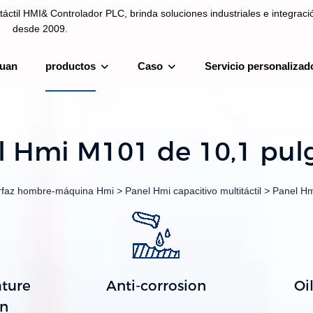
táctil HMI& Controlador PLC, brinda soluciones industriales e integrac
desde 2009.
uan
productos
Caso
Servicio personalizad
ntrolador PLC, brinda soluciones industriales e integración de sistemas
l Hmi M101 de 10,1 pul
erfaz hombre-máquina Hmi
>
Panel Hmi capacitivo multitáctil
>
Panel Hm
ture
Anti-corrosion
Oi
on