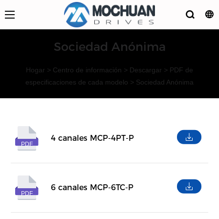
Sociedad Anónima
Hogar
>
Centro de información
>
Descargar
>
PDF de
especificaciones de cada modelo
>
Sociedad Anónima
4 canales MCP-4PT-P
PDF
6 canales MCP-6TC-P
PDF