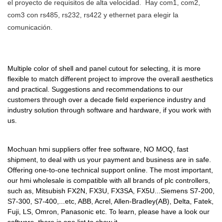
el proyecto de requisitos de alta velocidad. Hay com1, com2,
necesidades.Mochuan es
ingenieros son expertos en el
estándar está hecho de
incluidas las interfaces hombre-
com3 con rs485, rs232, rs422 y ethernet para elegir la
perfecto para usted y ha
uso de la tecnología. Debido a
materias primas que han
máquina.&PC industriales.
comunicación.
brindado la mejor y más alta
la amplia capacidad de servicio
pasado las estrictas pruebas
calidad de la pantalla táctil hmi
y las funciones sólidas, la
realizadas por personal
flexible modbus industrial
interfaz USB industrial tft lcd
profesional. El producto está
DC24V China. Nuestro objetivo
panel táctil maestro hmi se ve
Multiple color of shell and panel cutout for selecting, it is more
hecho para tener ventajas
es crear nuevas y mejores
comúnmente en el ámbito de
flexible to match different project to improve the overall aesthetics
superiores. Además, su diseño
and practical. Suggestions and recommendations to our
formas en que los
aplicación de las interfaces
de apariencia se enfatiza
customers through over a decade field experience industry and
compradores puedan comprar
hombre-máquina&PC
mucho porque Mochuan puede
industry solution through software and hardware, if you work with
sus productos en línea. No
industriales ahora.
liderar la tendencia de la
us.
espere, nuestros productos son
industria.
perfectos para usted y le
Mochuan hmi suppliers offer free software, NO MOQ, fast
brindarán el precio y la calidad
shipment, to deal with us your payment and business are in safe.
perfectos.
Offering one-to-one technical support online. The most important,
our hmi wholesale is compatible with all brands of plc controllers,
such as, Mitsubish FX2N, FX3U, FX3SA, FX5U...Siemens S7-200,
S7-300, S7-400,...etc, ABB, Acrel, Allen-Bradley(AB), Delta, Fatek,
Fuji, LS, Omron, Panasonic etc. To learn, please have a look our
software, there is one list to show it.