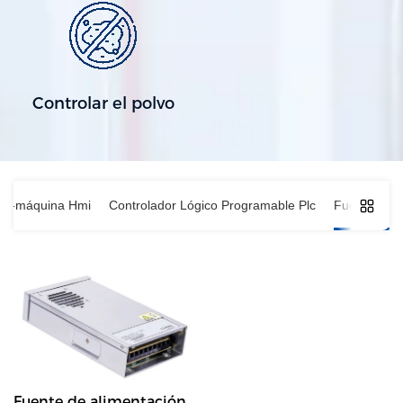
Controlar el polvo
bre-máquina Hmi
Controlador Lógico Programable Plc
Fuente de a
Fuente de alimentación