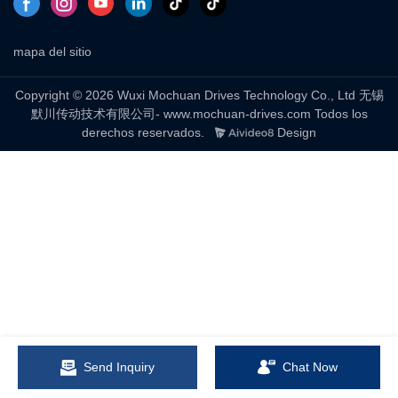
mapa del sitio
Copyright © 2026 Wuxi Mochuan Drives Technology Co., Ltd 无锡
默川传动技术有限公司- www.mochuan-drives.com Todos los
derechos reservados.
Design
Send Inquiry
Chat Now