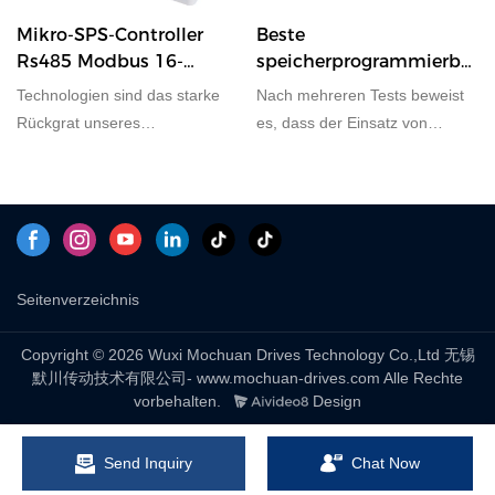
Mikro-SPS-Controller
Beste
Rs485 Modbus 16-
speicherprogrammierbare
Kanal-Temperatur-SPS-
Steuerung Rs485
Technologien sind das starke
Nach mehreren Tests beweist
Controller
Blasformen SPS 16/16
Rückgrat unseres
es, dass der Einsatz von
Unternehmens. Mit dieser
Technologie zu einer
Leistung wird der
hocheffizienten Fertigung und
kostengünstige Mikro-SPS-
zur Gewährleistung der
Controller mit RS485-Modbus-
Stabilität der RS485-
RTU-IO-Modul und 16-Kanal-
Blasformsteuerung SPS-HMI
Temperatur-SPS häufig von
beiträgt. Es findet breite
Seitenverzeichnis
Personen verwendet, die in den
Anwendung in den
Bereichen SPS, PAC tätig
Anwendungsbereichen SPS,
Copyright © 2026 Wuxi Mochuan Drives Technology Co.,Ltd 无锡
sind. & Dedizierte Controller.
PAC, & Dedizierte Controller
默川传动技术有限公司- www.mochuan-drives.com Alle Rechte
und die Investition ist absolut
vorbehalten.
Design
wert.
Send Inquiry
Chat Now