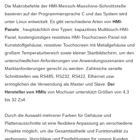
Permanentmagnetmotoren und
den Bereichen HMI-Mensch-
TCP RTU Modbus MC-H156E
MC-H070CWE können an Ihre
Die Makrobefehle der
es unvergleichliche
HMI-Mensch-Maschine-Schnittstelle
HMI-/Bedienerschnittstellen mit
ihre überlegene Leistung
Maschine-Schnittstelle, SPS-
für die industrielle
Bedürfnisse angepasst
basieren auf der Programmiersprache C und das System wird
herausragende Vorteile in
metallresistivem 9,7-Zoll-HMI-
sicherzustellen. Darüber hinaus
speicherprogrammierbare
Automatisierung können an
werden.Unsere Produkte und
unter Linux entwickelt. Es gibt verschiedene Arten von
Bezug auf Leistung, Qualität,
Panel in China mit TFT-LCD
HMI-
hat es ein Erscheinungsbild,
Steuerung sowie
Ihre Bedürfnisse angepasst
Lösungen basieren alle auf
Panels
Aussehen usw. und genießt
, hauptsächlich drei Typen: kapazitives Multitouch-HMI-
beiträgt. Es findet breite
das die Mensch-Maschine-
standardmäßige und nicht
werden.Die angewandten
unseren fortschrittlichen
Panel, kostengünstiges resistives HMI-Touchscreen-Panel mit
einen guten Ruf auf dem Markt.
Anwendung in den
Schnittstellen anführen
standardmäßige
Technologien werden genutzt,
Fertigungskapazitäten und
Kunststoffgehäuse, resistiver Touchscreen mit Metallgehäuse und
MOCHUAN fasst die Mängel
Anwendungsbereichen von
soll&Branchentrend Industrie-
kundenspezifische
um sicherzustellen, dass die
führenden Technologien. Bisher
großem Temperaturbereich sowie kleiner Startbildschirm, um den
zusammen der bisherigen
LCD-Modulen und ist die
PCs.
Permanentmagnete gefunden
Leistung des 15,6 Zoll MC-
konnten wir den MOCHUAN
unterschiedlichen Anforderungen von Anwendungsszenarien und
Produkte und verbessert diese
Investition absolut wert.
Magnetmotor bis jetzt.
H156E ihm Pannel Mount PLC
MC-H043S hmi ip65 triproof
Marktanforderungen gerecht zu werden. Zahlreiche serielle
kontinuierlich. Die
HMI ODM Panels stabil ist. Sein
4,3'' Touchscreen SPS-Preis
Schnittstellen wie RS485, RS232, RS422, Ethernet usw.
Spezifikationen des Mochuan
Anwendungsbereich ist breit
geschickt herstellen. Zu den
ermöglichen die Verwendung als Master und Slave.
HMI-Panels 10,1 Zoll
Der
genug, um den/die Bereich(e)
Anwendungsbereichen zählen
Hersteller von HMIs
MC1010M Ethernet 1024x600
von Mochuan unterstützt Größen von 4,3
anderer elektrischer Geräte
unter anderem Touchscreen-
bis 32 Zoll.
Metallgehäuse-
abzudecken.
Monitore.
Widerstandsbildschirm können
Durch die Auswahl mehrerer Farben für Gehäuse und
an Ihre Bedürfnisse angepasst
Plattenausschnitte ist eine flexiblere Anpassung an verschiedene
werden.
Projekte möglich, um die Gesamtästhetik und Funktionalität zu
verbessern. Vorschläge und Empfehlungen für unsere Kunden