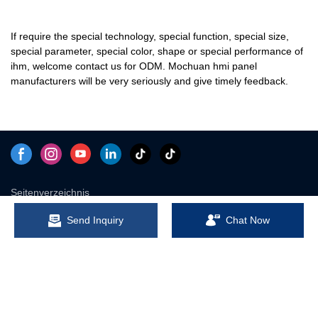
If require the special technology, special function, special size,
special parameter, special color, shape or special performance of
ihm, welcome contact us for ODM. Mochuan hmi panel
manufacturers will be very seriously and give timely feedback.
Seitenverzeichnis
Send Inquiry
Chat Now
Copyright © 2026 Wuxi Mochuan Drives Technology Co.,Ltd 无锡
默川传动技术有限公司- www.mochuan-drives.com Alle Rechte
vorbehalten.
Design