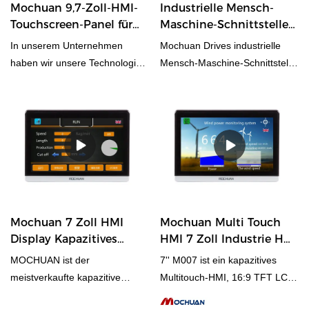
Mochuan 9,7-Zoll-HMI-
Industrielle Mensch-
Touchscreen-Panel für
Maschine-Schnittstelle
Smart Home
1024x600 10,1'' HMI-
In unserem Unternehmen
Mochuan Drives industrielle
Automation M010
Panel MC-H100DE
haben wir unsere Technologien
Mensch-Maschine-Schnittstelle
aktualisiert, um das Produkt
Ethernet TCP/IP TFT LCD
herzustellen.
1024x600 10,1'' MC-H100DE
im Vergleich zu ähnlichen
Produkten auf dem Markt bietet
es unvergleichliche
herausragende Vorteile in
Bezug auf Leistung, Qualität,
Aussehen usw. und genießt
einen guten Ruf in Der Markt.
Mochuan 7 Zoll HMI
Mochuan Multi Touch
MOCHUAN fasst die Mängel
Display Kapazitives
HMI 7 Zoll Industrie HMI
vergangener Produkte
Multi-Touch HMI M007
Panel Touchscreen M007
MOCHUAN ist der
7'' M007 ist ein kapazitives
zusammen und verbessert sie
Hersteller
meistverkaufte kapazitive
Multitouch-HMI, 16:9 TFT LCD,
kontinuierlich. Die
Touchscreen 7 Zoll TFT LCD
ips, 1024x600 Auflösung,
Spezifikationen des Mochuan