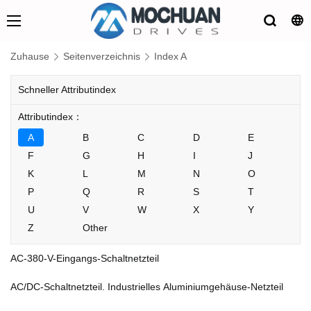
Zuhause
Seitenverzeichnis
Index A
Schneller Attributindex
Attributindex：
A
B
C
D
E
F
G
H
I
J
K
L
M
N
O
P
Q
R
S
T
U
V
W
X
Y
Z
Other
AC-380-V-Eingangs-Schaltnetzteil
AC/DC-Schaltnetzteil. Industrielles Aluminiumgehäuse-Netzteil