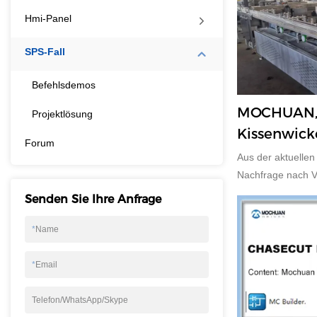
Hmi-Panel
SPS-Fall
Befehlsdemos
MOCHUAN, 
Projektlösung
Kissenwick
Forum
verwendet 
Aus der aktuellen 
einen HMI-
Nachfrage nach V
jährliche Wachstu
drei Servos
Senden Sie Ihre Anfrage
Vereinigten Staat
von Verpackungsa
*
Name
andere große Hers
und China. Aber 
*
Email
Verpackungsmasch
findet in den Ent
Telefon/WhatsApp/Skype
statt.