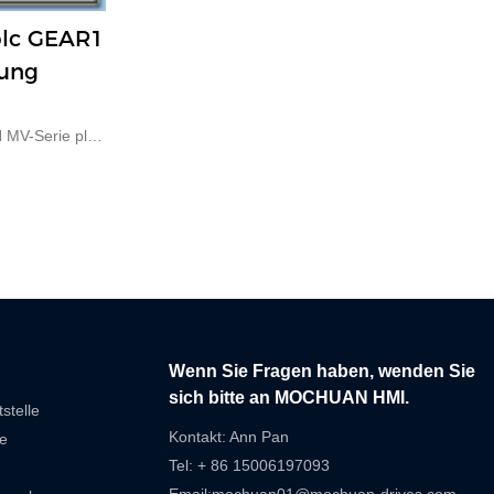
lc GEAR1
ung
MV-Serie plc
Wenn Sie Fragen haben, wenden Sie
sich bitte an MOCHUAN HMI.
stelle
Kontakt: Ann Pan
e
Tel: + 86 15006197093