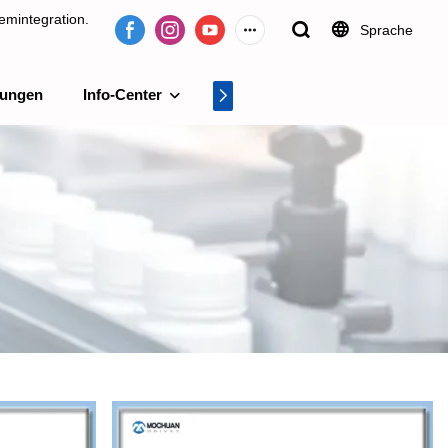
emintegration.
Sprache
tungen
Info-Center
Videocenter
tion.