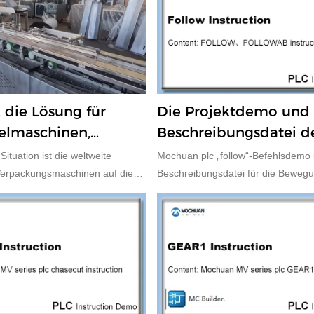
die Lösung für
Die Projektdemo und
elmaschinen,
Beschreibungsdatei d
eine SPS-Steuerung,
Anweisung "FOLLOW".
Situation ist die weltweite
Mochuan plc „follow“-Befehlsdemo
Touchscreen und
erpackungsmaschinen auf die
Beschreibungsdatei für die Beweg
msrate von 5,3 %. Die
en haben den größten Hersteller
nlagen, gefolgt von Japan,
teller sind Deutschland, Italien
die am schnellsten wachsende
inenproduktion in der Zukunft
wicklungsländern und -regionen