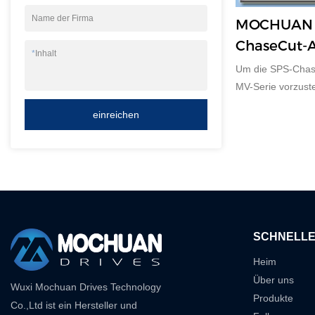
Name der Firma
MOCHUAN M
ChaseCut-
*
Inhalt
Um die SPS-Cha
MV-Serie vorzuste
Demo als Referen
einreichen
SCHNELLE
Heim
Über uns
Wuxi Mochuan Drives Technology
Produkte
Co.,Ltd ist ein Hersteller und