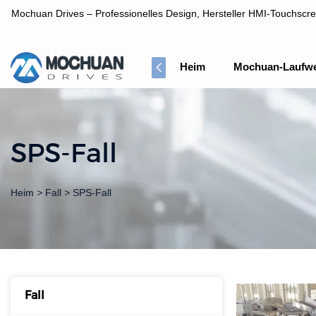
Mochuan Drives – Professionelles Design, Hersteller HMI-Touchscre
Heim
Mochuan-Laufw
Professionelles Design, Hersteller HMI-Touchscreen-Panel
SPS-Fall
Heim
>
Fall
>
SPS-Fall
Fall