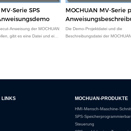
V-Serie SPS
MOCHUAN MV-Serie p
Anweisungsdemo
Anweisungsbeschreib
secut-Anweisung der MOCHUAN
Die Demo-Projektdatei und die
llen, gibt es eine Datei und eine
Beschreibungsdatei der MOCHUAN 
z.
GEAR1-Befehlsbeschreibung.
 LINKS
MOCHUAN-PRODUKTE
HMI-Mensch-Maschine-Schnitt
SPS-Speicherprogrammierbar
Steuerung