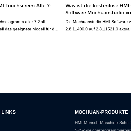
 versuchen.
abschließen. Es erfordert also, die
Touchscreen Alle 7-
Was ist die kostenlose HMI
Skript zu schreiben. Zur Vervollstän
Software Mochuanstudio v
Ingenieur mit hohem technischen 
gleichsdiagramm
MOCHUAN? | MOCHUAN
hsdiagramm aller 7-Zoll-
Die Mochuanstudio HMI-Software 
erforderlich.
ll das geeignete Modell für das
2.8.11490.0 auf 2.8.11521.0 aktualis
n. Oder über Mochuan Drives
neueste neue HMI-Mochuanstudio-
ie Wettbewerbslösung mit hohem
eren und zu nutzen.
 LINKS
MOCHUAN-PRODUKTE
HMI-Mensch-Maschine-Schnitt
SPS-Speicherprogrammierbar