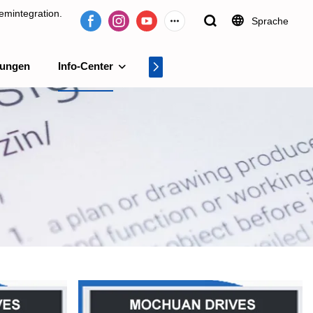
emintegration.
Sprache
tungen
Info-Center
Videocenter
tion.