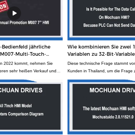
Bedienfeld jährliche
Wie kombinieren Sie zwei 1
-M007-Multi-Touch-
Variablen zu 32-Bit-Variabl
MI-Maschine
SPS zum Mochuan-HMI-Pan
tion 2022 kommt, nehmen Sie
Diese technische Frage stammt vo
eren sehr heißen Verkauf und
Kunden in Thailand, um die Frage 
oll-M007-HMI, um mehr neue
beantworten, wie zwei variable 16-B
em 7-Zoll-HMI-Modell mit 16: 9-
kombiniert werden, die von der SP
rm vertraut zu machen. Diesen
Mochuan-HMI-Panel gesendet werd
spreis gibt es noch nie. Wenn Sie
verwendet die Marke Dixell PLC. D
eit finden möchten, um auf dem
ist, dass diese Marken-SPS nur d
, sollten Sie es versuchen.
16 Bit unterstützt. Das ist das Wicht
Ihnen ein kleiner Versuch einen
Kunde möchte also unser Mochua
nd neue Wachstumspunkte.
verwenden und die Datenberechn