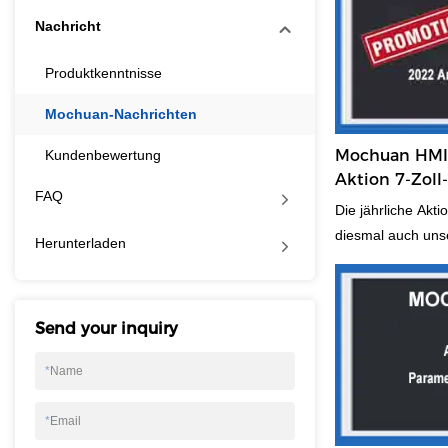
Nachricht
Produktkenntnisse
Mochuan-Nachrichten
Mochuan HMI-
Kundenbewertung
Aktion 7-Zoll
FAQ
kapazitive H
Die jährliche Ak
diesmal auch uns
Herunterladen
das beliebte 7-Z
Benutzer mit dies
TFT-LCD-Bildschi
Send your inquiry
jährlichen Aktion
eine neue Fähigk
*
Name
Markt zu gewinnen
Vielleicht bringt 
*
Email
Mehrwertmarkt u