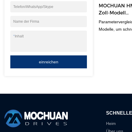
Warum also nicht
MOCHUAN HMI 
Telefon/WhatsApp/Skype
Zoll-Modell
Parameterver
Parametervergleic
Name der Firma
Modelle, um schne
Projekt zu finde
*
Inhalt
empfehlen. Um d
Vorteil zu realisi
einreichen
SCHNELLE
Heim
Über uns