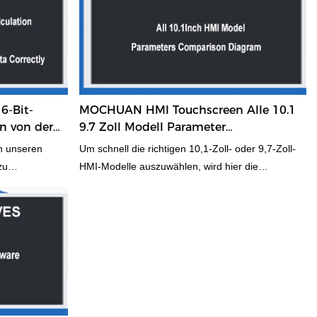
6-Bit-
MOCHUAN HMI Touchscreen Alle 10.1
en von der
9.7 Zoll Modell Parameter
el
Vergleichsdiagramm
n unseren
Um schnell die richtigen 10,1-Zoll- oder 9,7-Zoll-
zu
HMI-Modelle auszuwählen, wird hier die
its zu 32-Bits
Gesamtliste der Vergleichsanzeige für Kunden
S an unser
angezeigt, damit Benutzer ihre Hardware,
en. Er
Parameter, Auflösung, COM-Port, Leistung usw.
as Wichtigste
vergleichen können, um das Richtige
as Senden von
auszuwählen Modell HMI für das Projekt, Markt.
igste. Dieser
Hoffe, diese Liste wird etwas hilfreich sein. Wenn
n-HMI
Sie immer noch keine Frage haben, kontaktieren
ung
Sie uns bitte, das Wettbewerbsmodell HMI mit