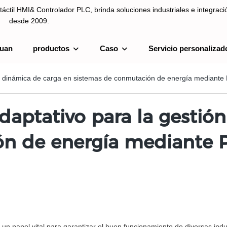
táctil HMI& Controlador PLC, brinda soluciones industriales e integrac
desde 2009.
uan
productos
Caso
Servicio personalizad
ntrolador PLC, brinda soluciones industriales e integración de sistemas
ión dinámica de carga en sistemas de conmutación de energía mediante
daptativo para la gestió
ón de energía mediante 
 papel vital para garantizar el buen funcionamiento de diversas indu