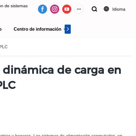
ión de sistemas
Idioma
o
Centro de información
Centro de videos
 desde 2009.
 PLC
n dinámica de carga en
PLC
strias y hogares. Los sistemas de alimentación conmutados, en