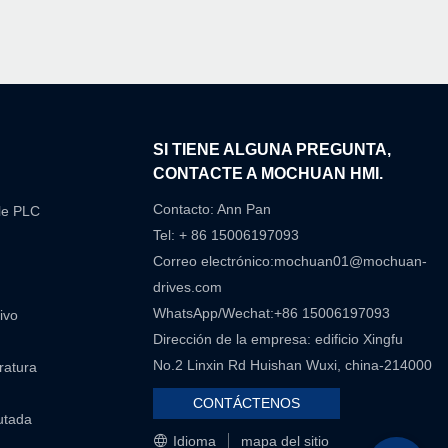
N
SI TIENE ALGUNA PREGUNTA,
CONTACTE A MOCHUAN HMI.
Contacto: Ann Pan
le PLC
Tel: + 86 15006197093
Correo electrónico:
mochuan01@mochuan-
drives.com
WhatsApp/Wechat:+86 15006197093
ivo
Dirección de la empresa: edificio Xingfu
No.2 Linxin Rd Huishan Wuxi, china-214000
eratura
CONTÁCTENOS
utada
Idioma
mapa del sitio