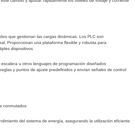
e cambio y ajustar rápidamente los niveles de voltaje y corriente
ativo que gestionan las cargas dinámicas. Los PLC son
al. Proporcionan una plataforma flexible y robusta para
ples dispositivos.
de escalera u otros lenguajes de programación diseñados
eglas y puntos de ajuste predefinidos y envían señales de control
gía conmutados:
ndimiento del sistema de energía, asegurando la utilización eficiente