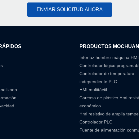
ENVIAR SOLICITUD AHORA
RÁPIDOS
PRODUCTOS MOCHUA
Interfaz hombre-máquina HMI
os
Controlador lógico programab
Controlador de temperatura
independiente PLC
onalizado
HMI multitáctil
ormación
Carcasa de plástico Hmi resist
ivacidad
económico
Hmi resistivo de amplia temp
Controlador PLC
Fuente de alimentación conm