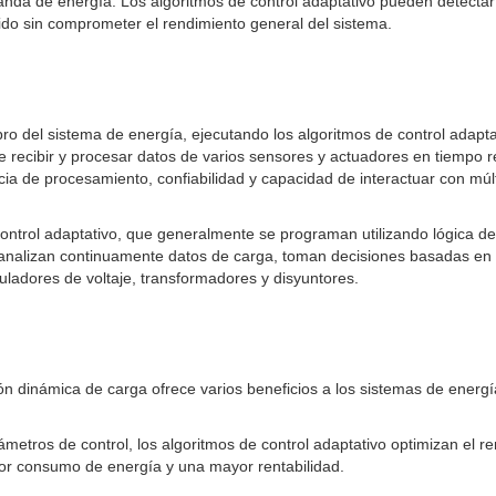
de energía. Los algoritmos de control adaptativo pueden detectar est
do sin comprometer el rendimiento general del sistema.
o del sistema de energía, ejecutando los algoritmos de control adapt
 recibir y procesar datos de varios sensores y actuadores en tiempo re
ia de procesamiento, confiabilidad y capacidad de interactuar con múlti
 control adaptativo, que generalmente se programan utilizando lógica 
s analizan continuamente datos de carga, toman decisiones basadas en r
ladores de voltaje, transformadores y disyuntores.
ión dinámica de carga ofrece varios beneficios a los sistemas de ener
ámetros de control, los algoritmos de control adaptativo optimizan el re
or consumo de energía y una mayor rentabilidad.