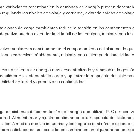
las variaciones repentinas en la demanda de energía pueden desestabil
egulando los niveles de voltaje y corriente, evitando caídas de voltaj
ondiciones de carga cambiantes reduce la tensión en los componentes del
 adaptativo pueden extender la vida útil de los equipos, minimizando l
ptativo monitorean continuamente el comportamiento del sistema, lo que 
nes correctivas rápidamente, minimizando el tiempo de inactividad y 
cia un sistema de energía más descentralizado y renovable, la gestión 
equilibrar eficientemente la carga y optimizar la respuesta del sistema 
bilidad de la red y garantiza su confiabilidad.
rga en sistemas de conmutación de energía que utilizan PLC ofrecen vent
de la red. Al monitorear y ajustar continuamente la respuesta del sistem
iales. A medida que las industrias y los hogares continúan exigiendo un
l para satisfacer estas necesidades cambiantes en el panorama energé