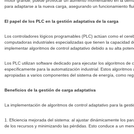
motor grande, puede provocar un aumento momentáneo en la demanda 
para adaptarse a la nueva carga, asegurando un funcionamiento flui
El papel de los PLC en la gestión adaptativa de la carga
Los controladores lógicos programables (PLC) actúan como el cerebr
computadoras industriales especializadas que tienen la capacidad de
implementar algoritmos de control adaptativo debido a su alta potenc
Los PLC utilizan software dedicado para ejecutar los algoritmos de
específicamente para la automatización industrial. Estos algoritmo
apropiadas a varios componentes del sistema de energía, como regu
Beneficios de la gestión de carga adaptativa
La implementación de algoritmos de control adaptativo para la gest
1. Eficiencia mejorada del sistema: al ajustar dinámicamente los par
de los recursos y minimizando las pérdidas. Esto conduce a un men