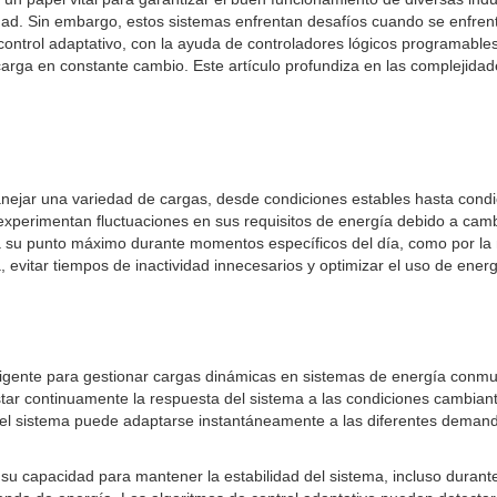
ilidad. Sin embargo, estos sistemas enfrentan desafíos cuando se enfre
 control adaptativo, con la ayuda de controladores lógicos programable
rga en constante cambio. Este artículo profundiza en las complejidade
jar una variedad de cargas, desde condiciones estables hasta condici
perimentan fluctuaciones en sus requisitos de energía debido a cambi
a su punto máximo durante momentos específicos del día, como por la
a, evitar tiempos de inactividad innecesarios y optimizar el uso de energ
ligente para gestionar cargas dinámicas en sistemas de energía conmut
ar continuamente la respuesta del sistema a las condiciones cambiant
e, el sistema puede adaptarse instantáneamente a las diferentes deman
s su capacidad para mantener la estabilidad del sistema, incluso dura