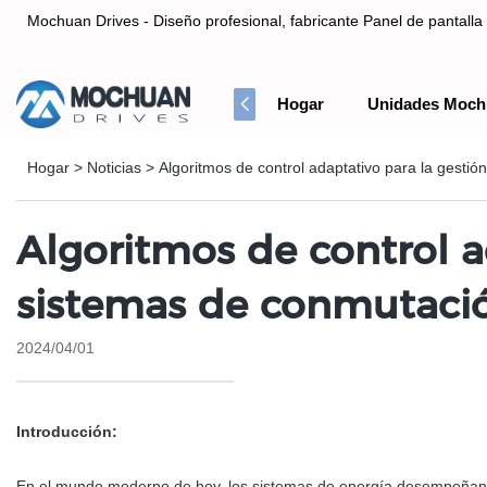
Mochuan Drives - Diseño profesional, fabricante Panel de pantalla 
Hogar
Unidades Moch
Diseño profesional, fabricante Panel de pantalla táctil HMI& Co
Hogar
>
Noticias
>
Algoritmos de control adaptativo para la gest
Algoritmos de control a
sistemas de conmutaci
2024/04/01
Introducción:
En el mundo moderno de hoy, los sistemas de energía desempeñan un