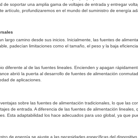
ad de soportar una amplia gama de voltajes de entrada y entregar volta
e artículo, profundizaremos en el mundo del suministro de energía adap
rsales
 largo camino desde sus inicios. Inicialmente, las fuentes de alimenta
le, padecían limitaciones como el tamaño, el peso y la baja eficienci
 diferente al de las fuentes lineales. Encienden y apagan rápidamente 
avance abrió la puerta al desarrollo de fuentes de alimentación conmu
iedad de aplicaciones.
entajas sobre las fuentes de alimentación tradicionales, lo que las co
ajes de entrada. A diferencia de las fuentes de alimentación lineales, q
. Esta adaptabilidad los hace adecuados para uso global, ya que pue
stro de energía se ajuste a las necesidades específicas del dispositi