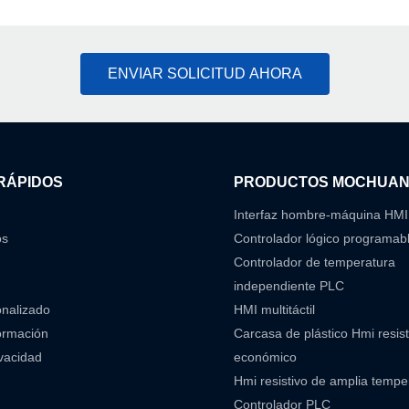
ENVIAR SOLICITUD AHORA
RÁPIDOS
PRODUCTOS MOCHUA
Interfaz hombre-máquina HMI
os
Controlador lógico programab
Controlador de temperatura
independiente PLC
onalizado
HMI multitáctil
ormación
Carcasa de plástico Hmi resist
ivacidad
económico
Hmi resistivo de amplia temp
Controlador PLC