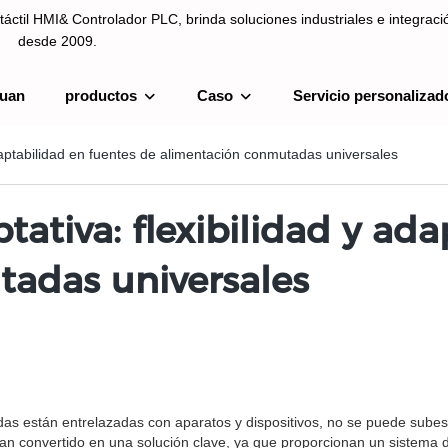
táctil HMI& Controlador PLC, brinda soluciones industriales e integrac
desde 2009.
uan
productos
Caso
Servicio personalizad
ntrolador PLC, brinda soluciones industriales e integración de sistemas
daptabilidad en fuentes de alimentación conmutadas universales
ativa: flexibilidad y ad
adas universales
 están entrelazadas con aparatos y dispositivos, no se puede subesti
an convertido en una solución clave, ya que proporcionan un sistema d