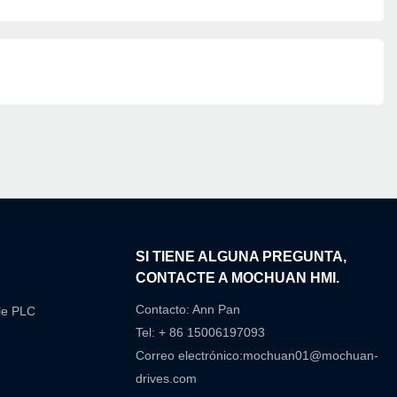
N
SI TIENE ALGUNA PREGUNTA,
CONTACTE A MOCHUAN HMI.
Contacto: Ann Pan
le PLC
Tel: + 86 15006197093
Correo electrónico:
mochuan01@mochuan-
drives.com