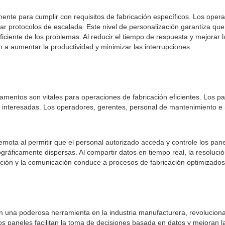
ente para cumplir con requisitos de fabricación específicos. Los oper
urar protocolos de escalada. Este nivel de personalización garantiza 
ciente de los problemas. Al reducir el tiempo de respuesta y mejorar l
 a aumentar la productividad y minimizar las interrupciones.
mentos son vitales para operaciones de fabricación eficientes. Los pan
tes interesadas. Los operadores, gerentes, personal de mantenimiento 
mota al permitir que el personal autorizado acceda y controle los pane
ográficamente dispersas. Al compartir datos en tiempo real, la resoluc
ación y la comunicación conduce a procesos de fabricación optimizados
en una poderosa herramienta en la industria manufacturera, revolucion
os paneles facilitan la toma de decisiones basada en datos y mejoran l