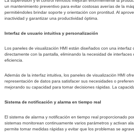
La supervisión y el control remotos mejoran enormemente la product
un mantenimiento preventivo para evitar costosas averías de la máq
permitiéndoles brindar soporte y orientación con prontitud. Al aprov
inactividad y garantizar una productividad óptima.
Interfaz de usuario intuitiva y personalización
Los paneles de visualización HMI están diseñados con una interfaz de 
directamente con la pantalla, eliminando la necesidad de interfaces
eficiencia.
Además de la interfaz intuitiva, los paneles de visualización HMI of
representación de datos para satisfacer sus necesidades o preferenc
mejorando su capacidad para tomar decisiones rápidas. La capacidad d
Sistema de notificación y alarma en tiempo real
El sistema de alarma y notificación en tiempo real proporcionado po
sistemas monitorean continuamente varios parámetros y activan alar
permite tomar medidas rápidas y evitar que los problemas se agrav