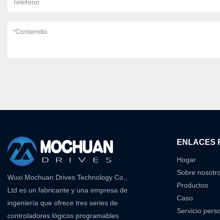
Teléfono
*
Contenido
ENLACES 
Hogar
Sobre nosotr
Wuxi Mochuan Drives Technology Co.,
Productos
Ltd es un fabricante y una empresa de
Caso
ingeniería que ofrece tres series de
Servicio pers
controladores lógicos programables