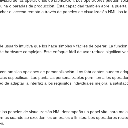
ividad de las operaciones de fabricación. Los operadores pueden soluci
uina o paradas de producción. Esta capacidad también abre la puerta a
echar el acceso remoto a través de paneles de visualización HMI, los f
usuario intuitiva que los hace simples y fáciles de operar. La funcional
 de hardware complejas. Este enfoque fácil de usar reduce significati
recen amplias opciones de personalización. Los fabricantes pueden adap
ias específicas. Las pantallas personalizables permiten a los operador
e adaptar la interfaz a los requisitos individuales mejora la satisfacc
r los paneles de visualización HMI desempeña un papel vital para mejora
mas cuando se exceden los umbrales o límites. Los operadores reciben 
en.