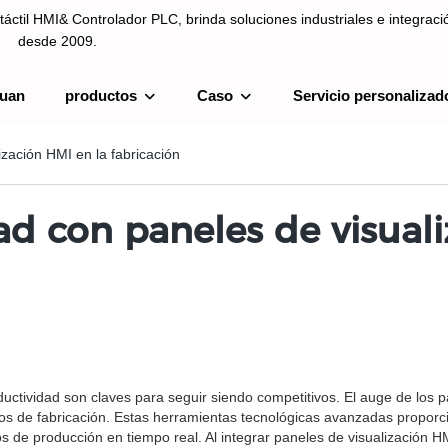
táctil HMI& Controlador PLC, brinda soluciones industriales e integrac
desde 2009.
uan
productos
Caso
Servicio personalizad
ntrolador PLC, brinda soluciones industriales e integración de sistemas
ización HMI en la fabricación
ad con paneles de visual
roductividad son claves para seguir siendo competitivos. El auge de lo
os de fabricación. Estas herramientas tecnológicas avanzadas proporci
s de producción en tiempo real. Al integrar paneles de visualización H