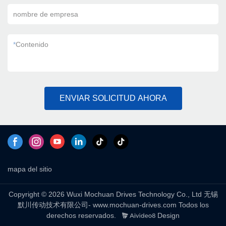
nombre de empresa
*
Contenido
ENVIAR SOLICITUD AHORA
mapa del sitio
Copyright © 2026 Wuxi Mochuan Drives Technology Co., Ltd 无锡
默川传动技术有限公司- www.mochuan-drives.com Todos los
derechos reservados.
Design