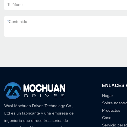
Teléfono
*
Contenido
ENLACES 
Hogar
Sobre nosotr
Wuxi Mochuan Drives Technology Co.,
Productos
Ltd es un fabricante y una empresa de
Caso
ingeniería que ofrece tres series de
Servicio pers