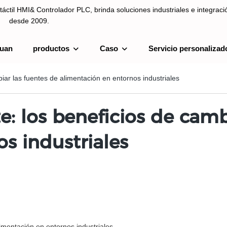
táctil HMI& Controlador PLC, brinda soluciones industriales e integrac
desde 2009.
uan
productos
Caso
Servicio personalizad
ntrolador PLC, brinda soluciones industriales e integración de sistemas
biar las fuentes de alimentación en entornos industriales
e: los beneficios de camb
s industriales
limentación en entornos industriales