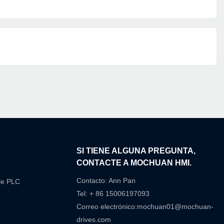
N
SI TIENE ALGUNA PREGUNTA,
CONTACTE A MOCHUAN HMI.
Contacto: Ann Pan
le PLC
Tel: + 86 15006197093
Correo electrónico:
mochuan01@mochuan-
drives.com