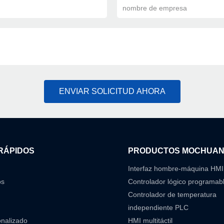
nombre de empresa
ENVIAR SOLICITUD AHORA
RÁPIDOS
PRODUCTOS MOCHUA
Interfaz hombre-máquina HMI
os
Controlador lógico programab
Controlador de temperatura
independiente PLC
onalizado
HMI multitáctil