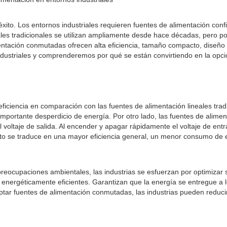
l éxito. Los entornos industriales requieren fuentes de alimentación co
eales tradicionales se utilizan ampliamente desde hace décadas, pero p
ación conmutadas ofrecen alta eficiencia, tamaño compacto, diseño li
industriales y comprenderemos por qué se están convirtiendo en la opc
ciencia en comparación con las fuentes de alimentación lineales tradic
 importante desperdicio de energía. Por otro lado, las fuentes de alim
voltaje de salida. Al encender y apagar rápidamente el voltaje de en
sto se traduce en una mayor eficiencia general, un menor consumo de e
 preocupaciones ambientales, las industrias se esfuerzan por optimiza
energéticamente eficientes. Garantizan que la energía se entregue a l
tar fuentes de alimentación conmutadas, las industrias pueden reducir