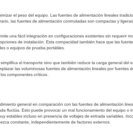
imizar el peso del equipo. Las fuentes de alimentación lineales tradi
trario, las fuentes de alimentación conmutadas son compactas y ligeras
te una fácil integración en configuraciones existentes sin requerir m
 las opciones de instalación. Esta compacidad también hace que las fue
iles o equipos de prueba portátiles.
simplifica el transporte sino que también reduce la carga general del eq
lazar las voluminosas fuentes de alimentación lineales por fuentes de
 los componentes críticos.
miento general en comparación con las fuentes de alimentación lineal
trada fluctúa. Esto puede provocar un mal funcionamiento del equipo o i
uy estables incluso en presencia de voltajes de entrada variables. I
anezca constante, independientemente de factores externos.