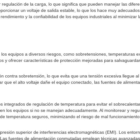
regulación de la carga, lo que significa que pueden manejar las dif
orcionar un voltaje de salida estable, lo que los hace muy adecuados 
dimiento y la confiabilidad de los equipos industriales al minimizar l
 los equipos a diversos riesgos, como sobretensiones, temperaturas ex
s y ofrecer características de protección mejoradas para salvaguardar 
 contra sobretensión, lo que evita que una tensión excesiva llegue al 
itar que el alto voltaje dañe el equipo conectado, las fuentes de alimen
integrados de regulación de temperatura para evitar el sobrecalentam
s en los equipos si no se manejan adecuadamente. Al monitorear y regu
 de temperatura seguros, minimizando el riesgo de mal funcionamiento
esión superior de interferencias electromagnéticas (EMI). Los entornos
Las fuentes de alimentación conmutadas emplean técnicas avanzadas com