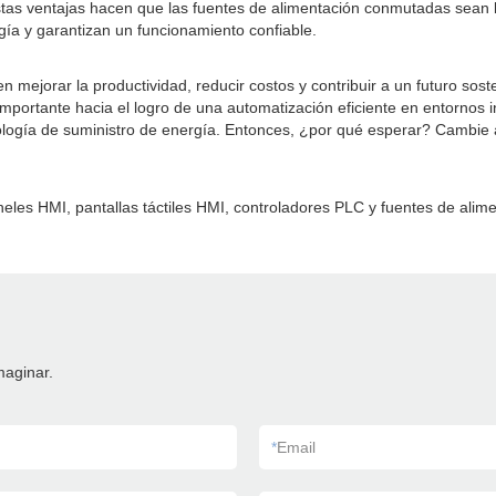
Estas ventajas hacen que las fuentes de alimentación conmutadas sean l
ía y garantizan un funcionamiento confiable.
mejorar la productividad, reducir costos y contribuir a un futuro soste
portante hacia el logro de una automatización eficiente en entornos ind
ogía de suministro de energía. Entonces, ¿por qué esperar? Cambie a
eles HMI, pantallas táctiles HMI, controladores PLC y fuentes de alim
maginar.
*
Email