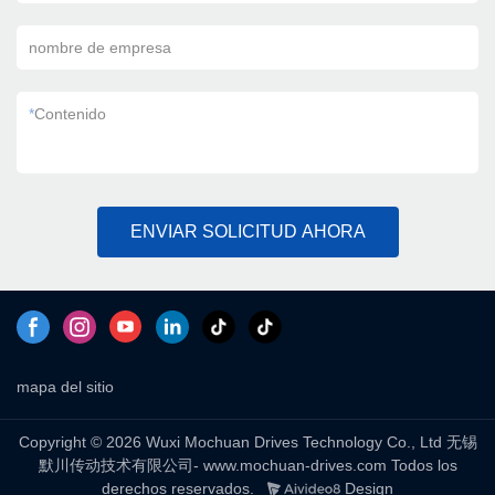
nombre de empresa
*
Contenido
ENVIAR SOLICITUD AHORA
mapa del sitio
Copyright © 2026 Wuxi Mochuan Drives Technology Co., Ltd 无锡
默川传动技术有限公司- www.mochuan-drives.com Todos los
derechos reservados.
Design