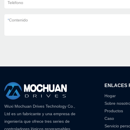
Teléfono
*
Contenido
ENLACES 
Hogar
Sobre nosotr
Wuxi Mochuan Drives Technology Co.,
Productos
Ltd es un fabricante y una empresa de
Caso
ingeniería que ofrece tres series de
Servicio pers
controladores lógicos programables