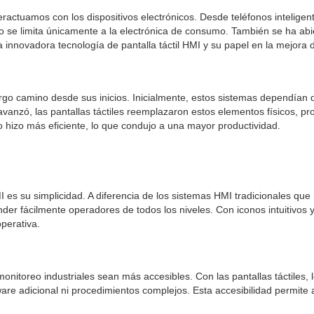
eractuamos con los dispositivos electrónicos. Desde teléfonos inteligent
no se limita únicamente a la electrónica de consumo. También se ha abie
innovadora tecnología de pantalla táctil HMI y su papel en la mejora de
o camino desde sus inicios. Inicialmente, estos sistemas dependían de 
vanzó, las pantallas táctiles reemplazaron estos elementos físicos, prop
lo hizo más eficiente, lo que condujo a una mayor productividad.
HMI es su simplicidad. A diferencia de los sistemas HMI tradicionales q
der fácilmente operadores de todos los niveles. Con iconos intuitivos y 
operativa.
l monitoreo industriales sean más accesibles. Con las pantallas táctil
rdware adicional ni procedimientos complejos. Esta accesibilidad permi