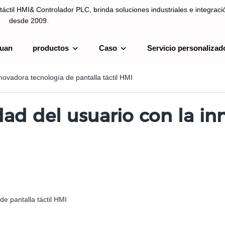
táctil HMI& Controlador PLC, brinda soluciones industriales e integrac
desde 2009.
uan
productos
Caso
Servicio personalizad
ntrolador PLC, brinda soluciones industriales e integración de sistemas
novadora tecnología de pantalla táctil HMI
dad del usuario con la i
de pantalla táctil HMI