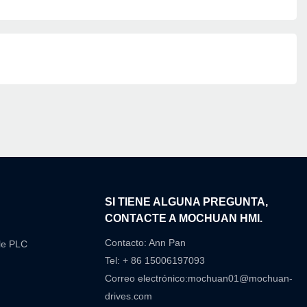
N
SI TIENE ALGUNA PREGUNTA,
CONTACTE A MOCHUAN HMI.
Contacto: Ann Pan
le PLC
Tel: + 86 15006197093
Correo electrónico:
mochuan01@mochuan-
drives.com