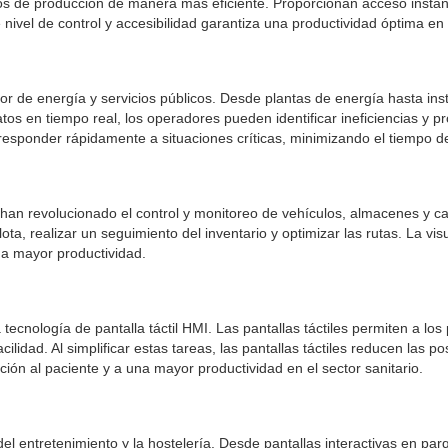
sos de producción de manera más eficiente. Proporcionan acceso instant
nivel de control y accesibilidad garantiza una productividad óptima en 
tor de energía y servicios públicos. Desde plantas de energía hasta inst
 datos en tiempo real, los operadores pueden identificar ineficiencias y
 responder rápidamente a situaciones críticas, minimizando el tiempo d
HMI han revolucionado el control y monitoreo de vehículos, almacenes y ca
ta, realizar un seguimiento del inventario y optimizar las rutas. La vi
na mayor productividad.
ecnología de pantalla táctil HMI. Las pantallas táctiles permiten a los 
acilidad. Al simplificar estas tareas, las pantallas táctiles reducen las
ción al paciente y a una mayor productividad en el sector sanitario.
del entretenimiento y la hostelería. Desde pantallas interactivas en pa