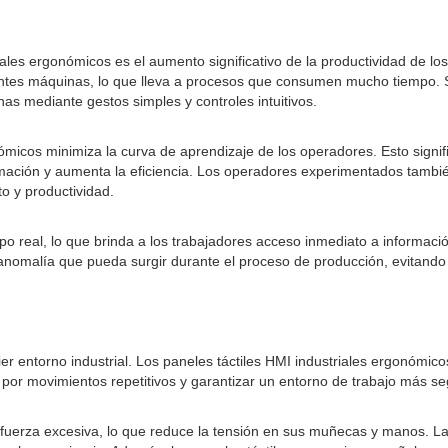
riales ergonómicos es el aumento significativo de la productividad de 
tes máquinas, lo que lleva a procesos que consumen mucho tiempo. Sin
as mediante gestos simples y controles intuitivos.
gonómicos minimiza la curva de aprendizaje de los operadores. Esto si
rmación y aumenta la eficiencia. Los operadores experimentados también
o y productividad.
o real, lo que brinda a los trabajadores acceso inmediato a información
nomalía que pueda surgir durante el proceso de producción, evitando e
er entorno industrial. Los paneles táctiles HMI industriales ergonómi
es por movimientos repetitivos y garantizar un entorno de trabajo más se
n fuerza excesiva, lo que reduce la tensión en sus muñecas y manos. La 