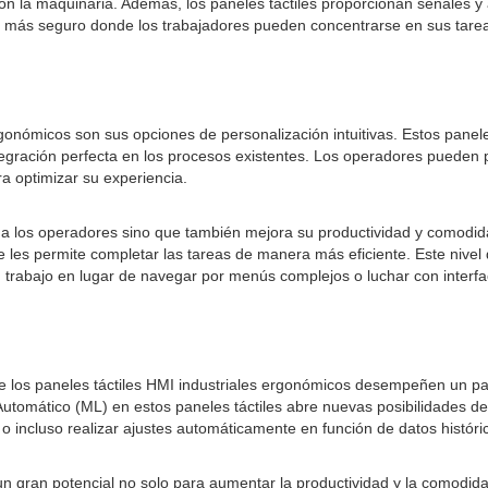
on la maquinaria. Además, los paneles táctiles proporcionan señales y 
o más seguro donde los trabajadores pueden concentrarse en sus tarea
ergonómicos son sus opciones de personalización intuitivas. Estos pane
tegración perfecta en los procesos existentes. Los operadores pueden pe
a optimizar su experiencia.
 a los operadores sino que también mejora su productividad y comodida
e les permite completar las tareas de manera más eficiente. Este nivel 
trabajo en lugar de navegar por menús complejos o luchar con interfac
 los paneles táctiles HMI industriales ergonómicos desempeñen un pap
je Automático (ML) en estos paneles táctiles abre nuevas posibilidades de
o incluso realizar ajustes automáticamente en función de datos históri
 un gran potencial no solo para aumentar la productividad y la comodida