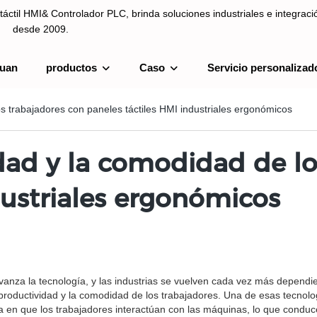
táctil HMI& Controlador PLC, brinda soluciones industriales e integrac
desde 2009.
uan
productos
Caso
Servicio personalizad
ntrolador PLC, brinda soluciones industriales e integración de sistemas
os trabajadores con paneles táctiles HMI industriales ergonómicos
dad y la comodidad de lo
dustriales ergonómicos
nza la tecnología, y las industrias se vuelven cada vez más dependien
 productividad y la comodidad de los trabajadores. Una de esas tecnolo
 en que los trabajadores interactúan con las máquinas, lo que conduce 