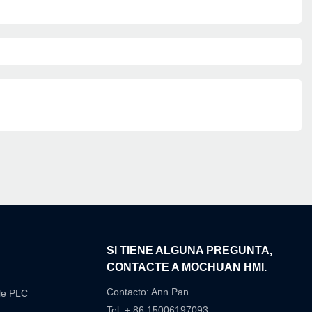
N
SI TIENE ALGUNA PREGUNTA,
CONTACTE A MOCHUAN HMI.
Contacto: Ann Pan
le PLC
Tel: + 86 15006197093