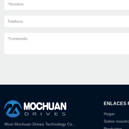
*
Nombre
Teléfono
*
Contenido
ENLACES 
Hogar
Sobre nosotr
Wuxi Mochuan Drives Technology Co.,
Productos