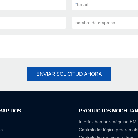
*
Email
nombre de empresa
ENVIAR SOLICITUD AHORA
RÁPIDOS
PRODUCTOS MOCHUA
Interfaz hombre-máquina HMI
os
Controlador lógico programab
Controlador de temperatura