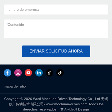
nombre de empresa
*
Contenido
ENVIAR SOLICITUD AHORA
mapa del sitio
Copyright © 2026 Wuxi Mochuan Drives Technology Co., Ltd 无锡
默川传动技术有限公司- www.mochuan-drives.com Todos los
derechos reservados.
Design