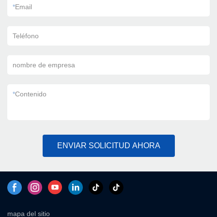
*
Email
Teléfono
nombre de empresa
*
Contenido
ENVIAR SOLICITUD AHORA
mapa del sitio