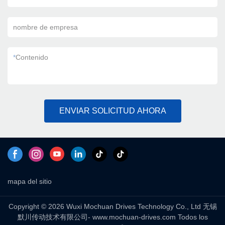
nombre de empresa
*
Contenido
ENVIAR SOLICITUD AHORA
mapa del sitio
Copyright © 2026 Wuxi Mochuan Drives Technology Co., Ltd 无锡
默川传动技术有限公司- www.mochuan-drives.com Todos los